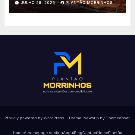
JULHO 28, 2026
PLANTÃO MORRINHOS
no Setor Arca de Noé.
Proudly powered by WordPress
|
Theme: Newsup by
Themeansar
.
Home
A homepage section
About
Blog
Contact
Home
Plantão