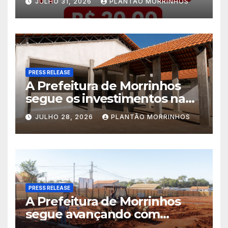
JULHO 31, 2026
PLANTÃO MORRINHOS
América
PRESS RELEASE
A Prefeitura de Morrinhos
segue os investimentos na
educação. A obra da Escola
JULHO 28, 2026
PLANTÃO MORRINHOS
Municipal Eudóxio de
Figueiredo avança em ritmo
acelerado e já ganha forma.
PRESS RELEASE
A Prefeitura de Morrinhos
segue avançando com
importantes investimentos