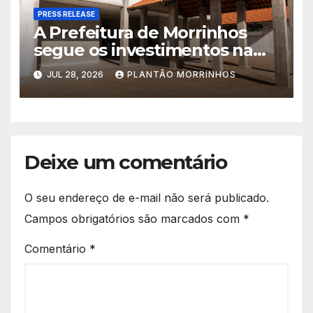
PRESS RELEASE
A Prefeitura de Morrinhos
segue os investimentos na
educação. A obra da Escola
JUL 28, 2026
PLANTÃO MORRINHOS
Municipal Eudóxio de
Figueiredo avança em ritmo
acelerado e já ganha forma.
Deixe um comentário
O seu endereço de e-mail não será publicado.
Campos obrigatórios são marcados com
*
Comentário
*