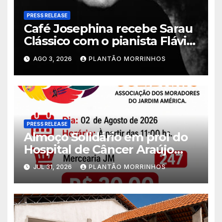
PRESS RELEASE
Café Josephina recebe Sarau
Clássico com o pianista Flávio
Varani nesta terça-feira
AGO 3, 2026
PLANTÃO MORRINHOS
PRESS RELEASE
Almoço Solidário em prol do
Hospital de Câncer Araújo
Jorge é realizado no Jardim
JUL 31, 2026
PLANTÃO MORRINHOS
América