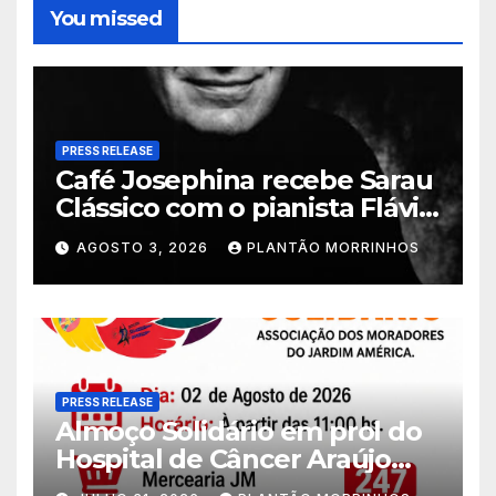
You missed
PRESS RELEASE
Café Josephina recebe Sarau
Clássico com o pianista Flávio
Varani nesta terça-feira
AGOSTO 3, 2026
PLANTÃO MORRINHOS
PRESS RELEASE
Almoço Solidário em prol do
Hospital de Câncer Araújo
Jorge é realizado no Jardim