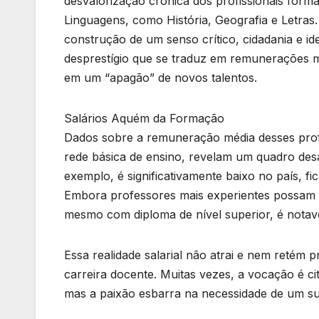
desvalorização crônica dos profissionais for
Linguagens, como História, Geografia e Letras.
construção de um senso crítico, cidadania e id
desprestígio que se traduz em remunerações m
em um “apagão” de novos talentos.
Salários Aquém da Formação
Dados sobre a remuneração média desses prof
rede básica de ensino, revelam um quadro desa
exemplo, é significativamente baixo no país, f
Embora professores mais experientes possam ter
mesmo com diploma de nível superior, é notav
Essa realidade salarial não atrai e nem retém p
carreira docente. Muitas vezes, a vocação é ci
mas a paixão esbarra na necessidade de um su