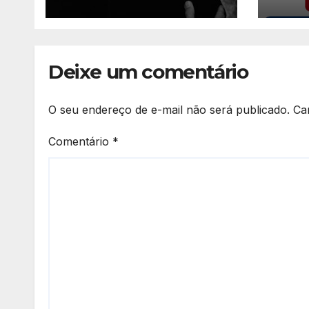
Varani nesta terça-
Jard
feira
Deixe um comentário
O seu endereço de e-mail não será publicado.
Ca
Comentário
*