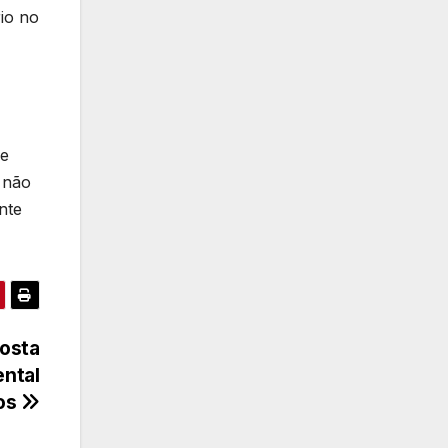
io no
 e
, não
nte
Costa
ntal
ios