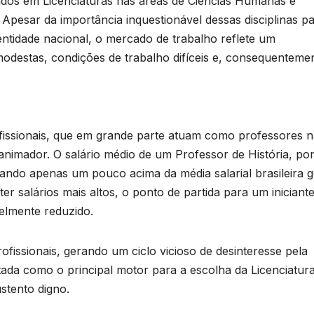
mados em Licenciaturas nas áreas de Ciências Humanas e
 Apesar da importância inquestionável dessas disciplinas p
entidade nacional, o mercado de trabalho reflete um
odestas, condições de trabalho difíceis e, consequenteme
issionais, que em grande parte atuam como professores n
nimador. O salário médio de um Professor de História, po
icando apenas um pouco acima da média salarial brasileira g
 salários mais altos, o ponto de partida para um iniciante
elmente reduzido.
rofissionais, gerando um ciclo vicioso de desinteresse pela
tada como o principal motor para a escolha da Licenciatura
stento digno.