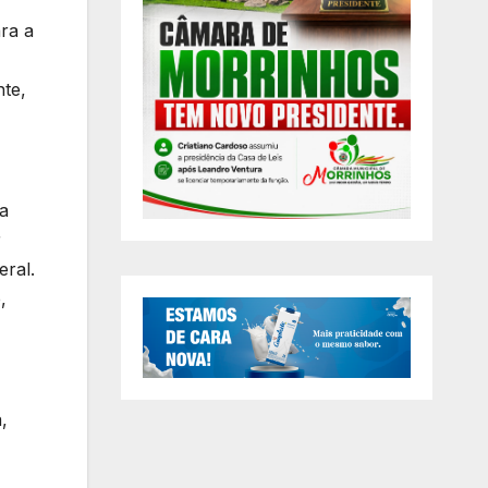
ara a
nte,
a
r
eral.
,
,