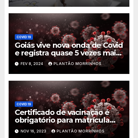
COVID 19
Goiás vive nova onda de Covid
e registra quase 5 vezes mais
casos que mesmo período de
FEV 8, 2024
PLANTÃO MORRINHOS
2023, diz Saúde
COVID 19
Certificado de vacinação é
obrigatório para matrícula
escolar
NOV 16, 2023
PLANTÃO MORRINHOS