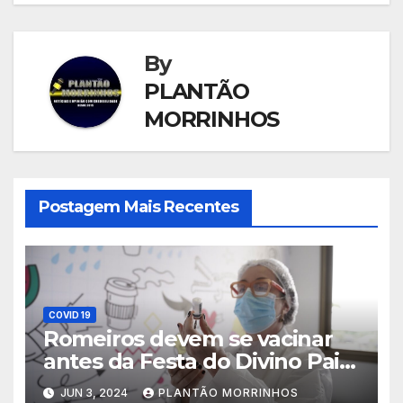
By
PLANTÃO
MORRINHOS
Postagem Mais Recentes
COVID 19
Romeiros devem se vacinar
antes da Festa do Divino Pai
Eterno
JUN 3, 2024
PLANTÃO MORRINHOS