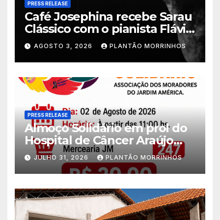
PRESS RELEASE
Café Josephina recebe Sarau
Clássico com o pianista Flávio
Varani nesta terça-feira
AGOSTO 3, 2026
PLANTÃO MORRINHOS
PRESS RELEASE
Almoço Solidário em prol do
Hospital de Câncer Araújo
Jorge é realizado no Jardim
JULHO 31, 2026
PLANTÃO MORRINHOS
América