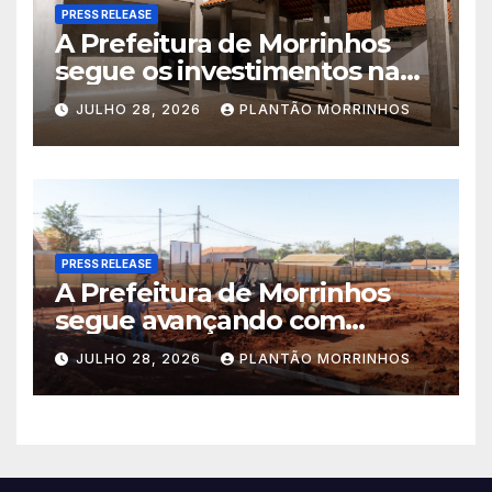
PRESS RELEASE
A Prefeitura de Morrinhos
segue os investimentos na
educação. A obra da Escola
JULHO 28, 2026
PLANTÃO MORRINHOS
Municipal Eudóxio de
Figueiredo avança em ritmo
acelerado e já ganha forma.
PRESS RELEASE
A Prefeitura de Morrinhos
segue avançando com
importantes investimentos
JULHO 28, 2026
PLANTÃO MORRINHOS
no Setor Arca de Noé.