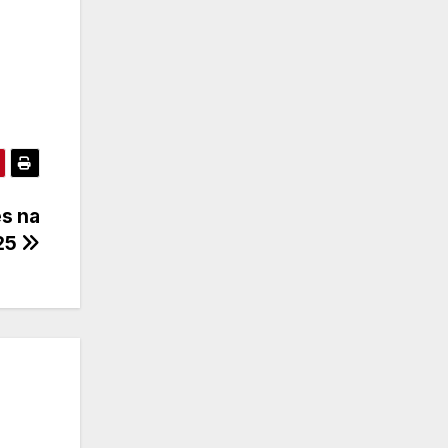
es na
025