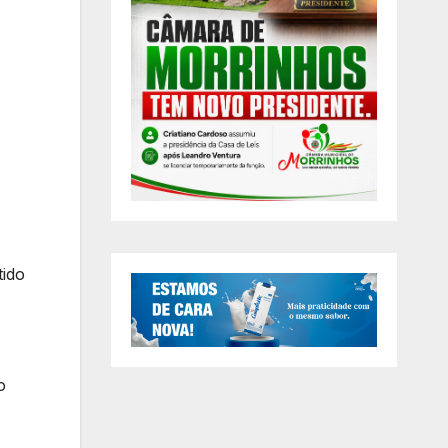
tido
o