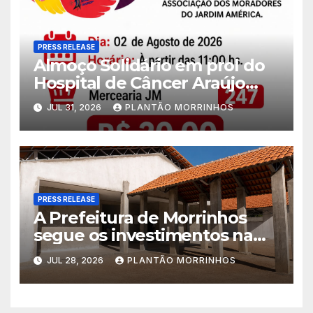
PRESS RELEASE
Almoço Solidário em prol do
Hospital de Câncer Araújo
Jorge é realizado no Jardim
JUL 31, 2026
PLANTÃO MORRINHOS
América
PRESS RELEASE
A Prefeitura de Morrinhos
segue os investimentos na
educação. A obra da Escola
JUL 28, 2026
PLANTÃO MORRINHOS
Municipal Eudóxio de
Figueiredo avança em ritmo
acelerado e já ganha forma.