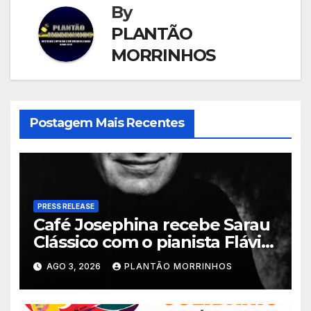
By
PLANTÃO
MORRINHOS
Postagem Mais Recentes
PRESS RELEASE
Café Josephina recebe Sarau
Clássico com o pianista Flávio
Varani nesta terça-feira
AGO 3, 2026
PLANTÃO MORRINHOS