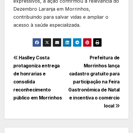
expressivos, a ação confirmou a relevância do
Dezembro Laranja em Morrinhos,
contribuindo para salvar vidas e ampliar o
acesso à saúde especializada.
Navegação
Haslley Costa
Prefeitura de
protagoniza entrega
Morrinhos lança
de
de honrarias e
cadastro gratuito para
Post
consolida
participação na Feira
reconhecimento
Gastronômica de Natal
público em Morrinhos
e incentiva o comércio
local