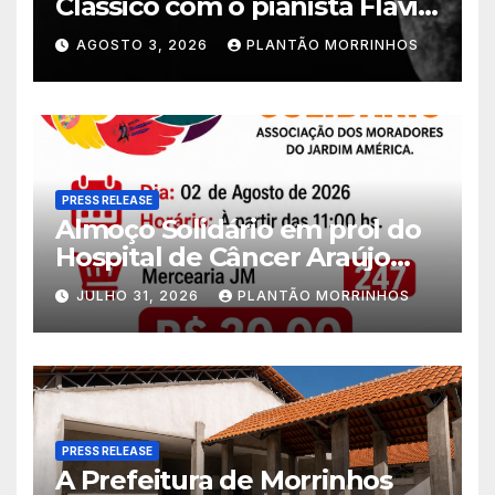
Clássico com o pianista Flávio
Varani nesta terça-feira
AGOSTO 3, 2026
PLANTÃO MORRINHOS
PRESS RELEASE
Almoço Solidário em prol do
Hospital de Câncer Araújo
Jorge é realizado no Jardim
JULHO 31, 2026
PLANTÃO MORRINHOS
América
PRESS RELEASE
A Prefeitura de Morrinhos