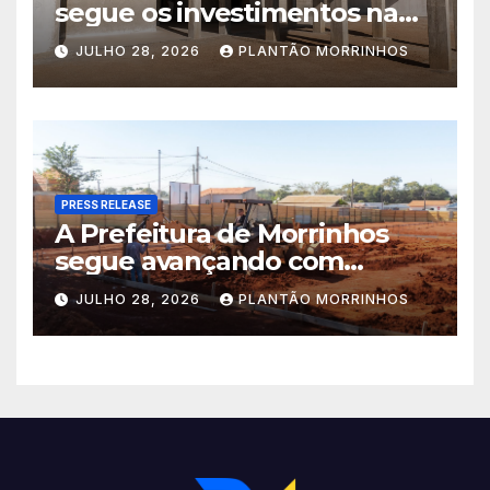
segue os investimentos na
educação. A obra da Escola
JULHO 28, 2026
PLANTÃO MORRINHOS
Municipal Eudóxio de
Figueiredo avança em ritmo
acelerado e já ganha forma.
PRESS RELEASE
A Prefeitura de Morrinhos
segue avançando com
importantes investimentos
JULHO 28, 2026
PLANTÃO MORRINHOS
no Setor Arca de Noé.