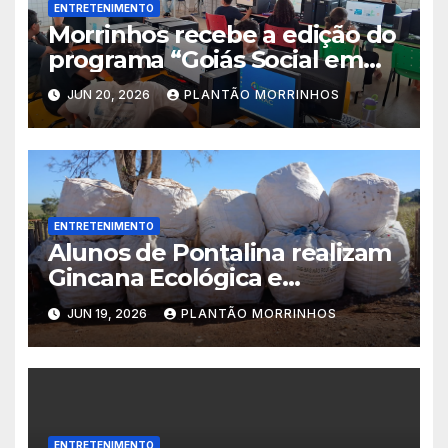
ENTRETENIMENTO
Morrinhos recebe a edição do
programa “Goiás Social em
Ação” com diversos serviços
JUN 20, 2026
PLANTÃO MORRINHOS
gratuitos
ENTRETENIMENTO
Alunos de Pontalina realizam
Gincana Ecológica e
conquistam visita ao Parque
JUN 19, 2026
PLANTÃO MORRINHOS
Jatobá Centenário em
Morrinhos.
ENTRETENIMENTO