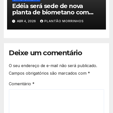
Edéia será sede de nova
planta de biometano com
investimento de R$ 245
ABR 4, 2026
PLANTÃO MORRINHOS
milhões
Deixe um comentário
O seu endereço de e-mail não será publicado.
Campos obrigatórios são marcados com
*
Comentário
*