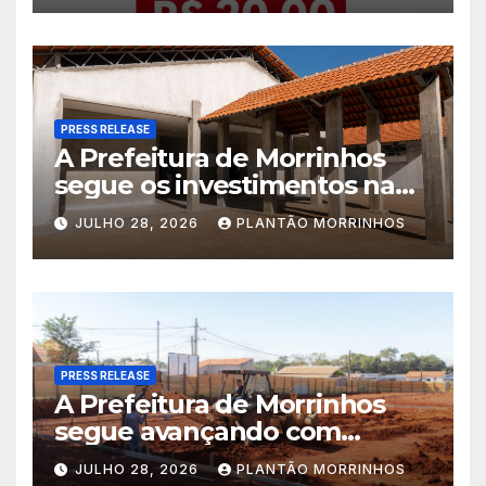
PRESS RELEASE
A Prefeitura de Morrinhos
segue os investimentos na
educação. A obra da Escola
JULHO 28, 2026
PLANTÃO MORRINHOS
Municipal Eudóxio de
Figueiredo avança em ritmo
acelerado e já ganha forma.
PRESS RELEASE
A Prefeitura de Morrinhos
segue avançando com
importantes investimentos
JULHO 28, 2026
PLANTÃO MORRINHOS
no Setor Arca de Noé.