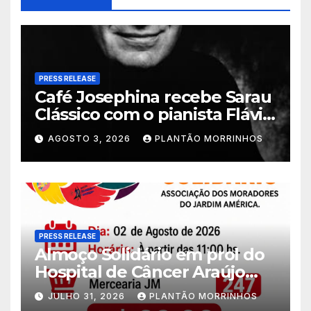
PRESS RELEASE
Café Josephina recebe Sarau
Clássico com o pianista Flávio
Varani nesta terça-feira
AGOSTO 3, 2026
PLANTÃO MORRINHOS
PRESS RELEASE
Almoço Solidário em prol do
Hospital de Câncer Araújo
Jorge é realizado no Jardim
JULHO 31, 2026
PLANTÃO MORRINHOS
América