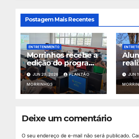
Postagem Mais Recentes
ENTRETENIMENTO
ENTRET
Morrinhos recebe a
Alun
edição do programa
real
“Goiás Social em
Ecol
JUN 20, 2026
PLANTÃO
JUN 1
Ação” com diversos
conq
serviços gratuitos
ao P
MORRINHOS
MORRI
Cent
Morr
Deixe um comentário
O seu endereço de e-mail não será publicado.
Ca