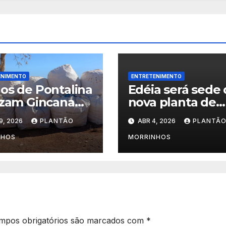
ENIMENTO
ENTRETENIMENTO
os de Pontalina
Edéia será sede
izam Gincana
nova planta de
ógica e
biometano com
9, 2026
PLANTÃO
ABR 4, 2026
PLANTÃ
uistam visita
investimento de
arque Jatobá
245 milhões
NHOS
MORRINHOS
enário em
inhos.
mpos obrigatórios são marcados com
*