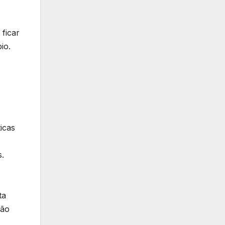
 ficar
io.
icas
s.
ta
ção