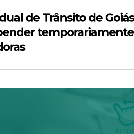
ual de Trânsito de Goiá
spender temporariamente
doras