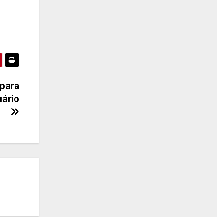
 para
uário