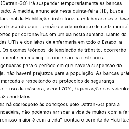
 (Detran-GO) irá suspender temporariamente as bancas
ado. A medida, anunciada nesta quinta-feira (11), busca
acional de Habilitação, instrutores e colaboradores e deve
a de acordo com o cenário epidemiológico de cada municíp
ortes por coronavírus em um dia nesta semana. Diante do
as UTIs e dos leitos de enfermaria em todo o Estado, a
. Os exames teóricos, de legislação de trânsito, ocorrerão
 somente em municípios onde não há restrições.
 agendadas para o período em que haverá suspensão do
ja, não haverá prejuízos para a população. As bancas prát
marcada e respeitando os protocolos de segurança
mo o uso de máscara, álcool 70%, higienização dos veículo
52 candidatos.
ais há desrespeito às condições pelo Detran-GO para a
incadeira, não podemos arriscar a vida de muitos com a fal
omisso maior é com a vida”, pontua o gerente de Habilita