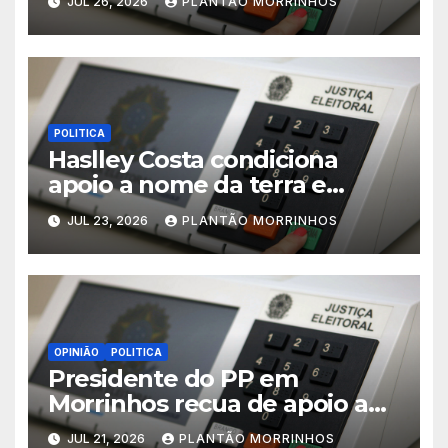
JUL 26, 2026
PLANTÃO MORRINHOS
POLITICA
Haslley Costa condiciona
apoio a nome da terra e
defende candidatura única
JUL 23, 2026
PLANTÃO MORRINHOS
em Morrinhos
OPINIÃO
POLITICA
Presidente do PP em
Morrinhos recua de apoio a
Magal e declara aliança com
JUL 21, 2026
PLANTÃO MORRINHOS