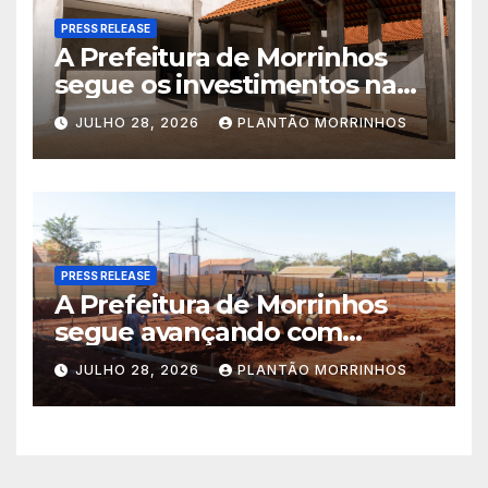
PRESS RELEASE
A Prefeitura de Morrinhos
segue os investimentos na
educação. A obra da Escola
JULHO 28, 2026
PLANTÃO MORRINHOS
Municipal Eudóxio de
Figueiredo avança em ritmo
acelerado e já ganha forma.
PRESS RELEASE
A Prefeitura de Morrinhos
segue avançando com
importantes investimentos
JULHO 28, 2026
PLANTÃO MORRINHOS
no Setor Arca de Noé.