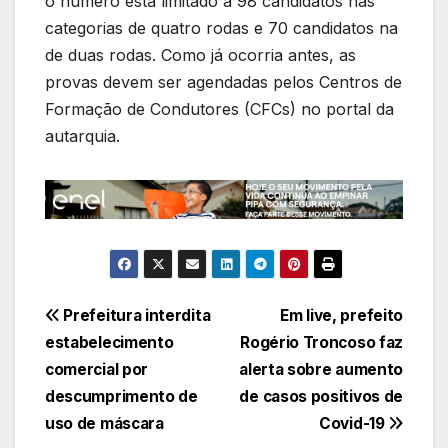
o número está limitado a 98 candidatos nas
categorias de quatro rodas e 70 candidatos na
de duas rodas. Como já ocorria antes, as
provas devem ser agendadas pelos Centros de
Formação de Condutores (CFCs) no portal da
autarquia.
Navegação
Prefeitura interdita
Em live, prefeito
estabelecimento
Rogério Troncoso faz
de
comercial por
alerta sobre aumento
Post
descumprimento de
de casos positivos de
uso de máscara
Covid-19