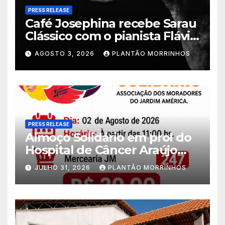
PRESS RELEASE
Café Josephina recebe Sarau
Clássico com o pianista Flávio
Varani nesta terça-feira
AGOSTO 3, 2026
PLANTÃO MORRINHOS
PRESS RELEASE
Almoço Solidário em prol do
Hospital de Câncer Araújo
Jorge é realizado no Jardim
JULHO 31, 2026
PLANTÃO MORRINHOS
América