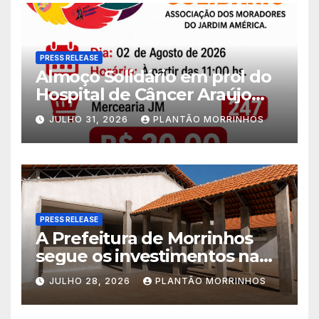
PRESS RELEASE
Almoço Solidário em prol do
Hospital de Câncer Araújo
Jorge é realizado no Jardim
JULHO 31, 2026
PLANTÃO MORRINHOS
América
PRESS RELEASE
A Prefeitura de Morrinhos
segue os investimentos na
educação. A obra da Escola
JULHO 28, 2026
PLANTÃO MORRINHOS
Municipal Eudóxio de
Figueiredo avança em ritmo