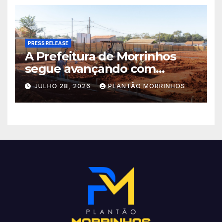
acelerado e já ganha forma.
PRESS RELEASE
A Prefeitura de Morrinhos
segue avançando com
importantes investimentos
JULHO 28, 2026
PLANTÃO MORRINHOS
no Setor Arca de Noé.