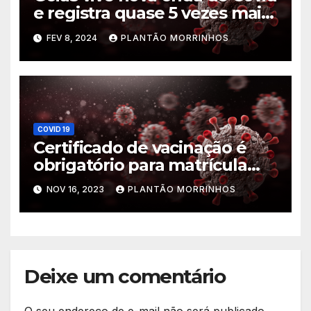
e registra quase 5 vezes mais
casos que mesmo período de
FEV 8, 2024
PLANTÃO MORRINHOS
2023, diz Saúde
COVID 19
Certificado de vacinação é
obrigatório para matrícula
escolar
NOV 16, 2023
PLANTÃO MORRINHOS
Deixe um comentário