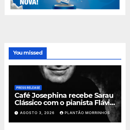
You missed
PRESS RELEASE
Café Josephina recebe Sarau
Clássico com o pianista Flávio
Varani nesta terça-feira
AGOSTO 3, 2026
PLANTÃO MORRINHOS