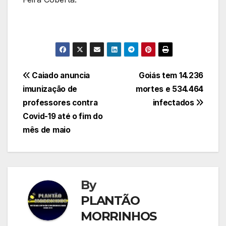
Navegação
Caiado anuncia
Goiás tem 14.236
imunização de
mortes e 534.464
de
professores contra
infectados
Post
Covid-19 até o fim do
mês de maio
By
PLANTÃO
MORRINHOS