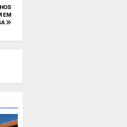
NHOS
M EM
BA