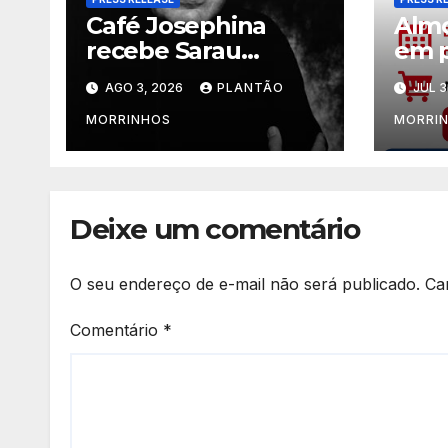
Café Josephina
Almo
recebe Sarau
em p
Clássico com o
de C
AGO 3, 2026
PLANTÃO
JUL 3
pianista Flávio
Jorg
Varani nesta terça-
Jard
MORRINHOS
MORRI
feira
Deixe um comentário
O seu endereço de e-mail não será publicado.
Ca
Comentário
*