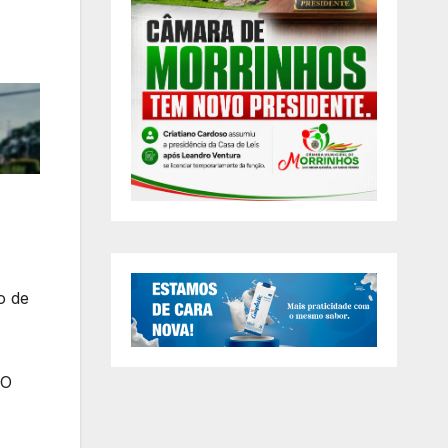
o de
 O