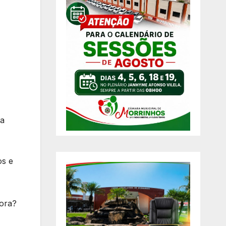
ha
os e
gora?