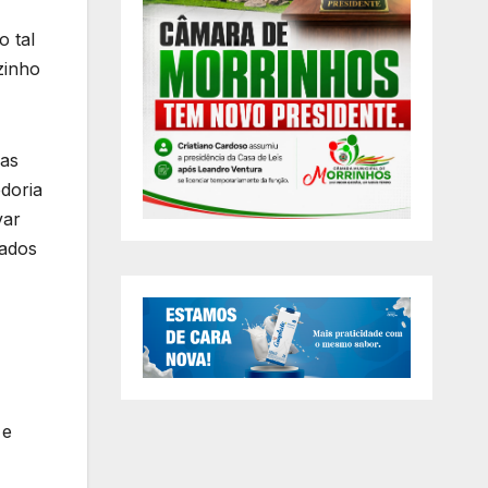
o tal
zinho
las
edoria
var
jados
 e