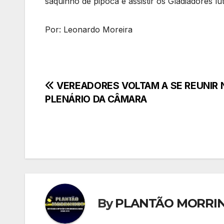
saquinho de pipoca e assistir os Gladiadores l
Por: Leonardo Moreira
Navegação
VEREADORES VOLTAM A SE REUNIR 
PLENÁRIO DA CÂMARA
de
Post
By
PLANTÃO MORRI