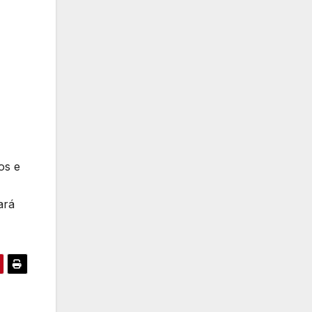
os e
ará