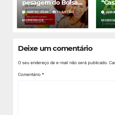
pesagem do Bolsa
“Cas
Família segue até
Zer
ABR 30, 2026
PLANTÃO
ABR 3
30 de junho em
aber
Morrinhos
maio
MORRINHOS
MORRI
Deixe um comentário
O seu endereço de e-mail não será publicado.
Ca
Comentário
*