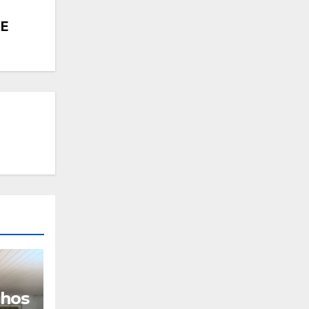
RE
nhos