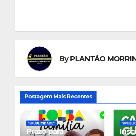
de
Post
By
PLANTÃO MORRI
Postagem Mais Recentes
“#PUBLICIDADE”,
“#PUBLIC
Prazo para
Insc