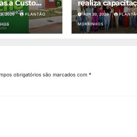
as a Custo
realiza capacita
o” seguem
para implantaçã
0, 2026
PLANTÃO
ABR 30, 2026
PLANTÃ
tas até 7 de
de contraceptiv
 em Morrinhos
subdérmico na
NHOS
MORRINHOS
Atenção Primári
mpos obrigatórios são marcados com
*