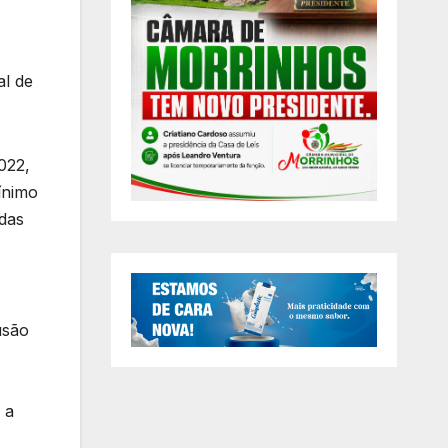
al de
022,
ínimo
 das
usão
 a