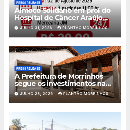
PRESS RELEASE
Almoço Solidário em prol do
Hospital de Câncer Araújo
Jorge é realizado no Jardim
JULHO 31, 2026
PLANTÃO MORRINHOS
América
PRESS RELEASE
A Prefeitura de Morrinhos
segue os investimentos na
educação. A obra da Escola
JULHO 28, 2026
PLANTÃO MORRINHOS
Municipal Eudóxio de
Figueiredo avança em ritmo
acelerado e já ganha forma.