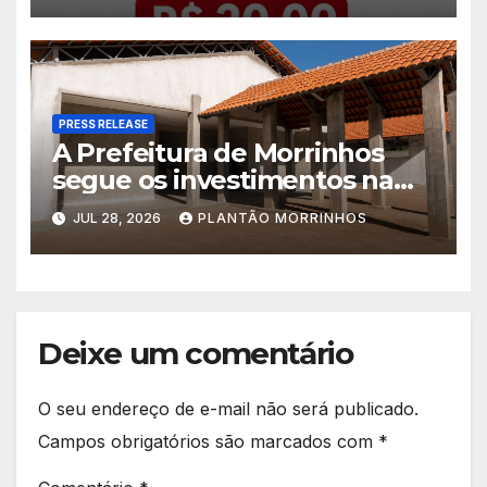
PRESS RELEASE
A Prefeitura de Morrinhos
segue os investimentos na
educação. A obra da Escola
JUL 28, 2026
PLANTÃO MORRINHOS
Municipal Eudóxio de
Figueiredo avança em ritmo
acelerado e já ganha forma.
Deixe um comentário
O seu endereço de e-mail não será publicado.
Campos obrigatórios são marcados com
*