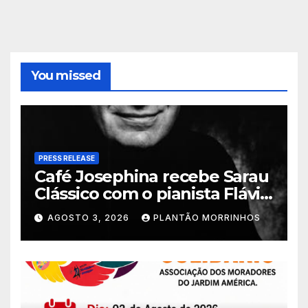
You missed
PRESS RELEASE
Café Josephina recebe Sarau
Clássico com o pianista Flávio
Varani nesta terça-feira
AGOSTO 3, 2026
PLANTÃO MORRINHOS