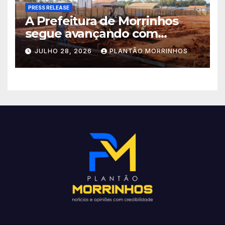
PRESS RELEASE
A Prefeitura de Morrinhos
segue avançando com
importantes investimentos
JULHO 28, 2026
PLANTÃO MORRINHOS
no Setor Arca de Noé.