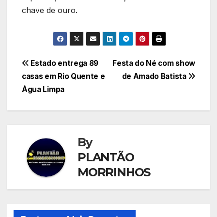
chave de ouro.
Navegação
Estado entrega 89
Festa do Né com show
casas em Rio Quente e
de Amado Batista
de
Água Limpa
Post
By
PLANTÃO
MORRINHOS