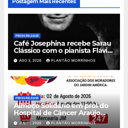
Postagem Mais Recentes
PRESS RELEASE
Café Josephina recebe Sarau
Clássico com o pianista Flávio
Varani nesta terça-feira
AGO 3, 2026
PLANTÃO MORRINHOS
PRESS RELEASE
Almoço Solidário em prol do
Hospital de Câncer Araújo
Jorge é realizado no Jardim
JUL 31, 2026
PLANTÃO MORRINHOS
América