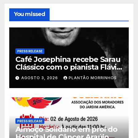
You missed
PRESS RELEASE
Café Josephina recebe Sarau
Clássico com o pianista Flávio
Varani nesta terça-feira
AGOSTO 3, 2026
PLANTÃO MORRINHOS
PRESS RELEASE
Almoço Solidário em prol do
Hospital de Câncer Araújo