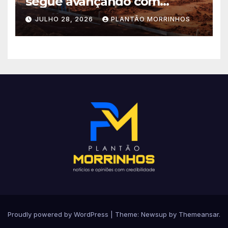
segue avançando com
importantes investimentos
JULHO 28, 2026
PLANTÃO MORRINHOS
no Setor Arca de Noé.
Proudly powered by WordPress
|
Theme: Newsup by
Themeansar
.