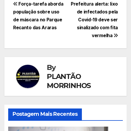
Navegação
Força-tarefa aborda
Prefeitura alerta: lixo
população sobre uso
de infectados pela
de
de máscara no Parque
Covid-19 deve ser
Post
Recanto das Araras
sinalizado com fita
vermelha
By
PLANTÃO
MORRINHOS
Postagem Mais Recentes