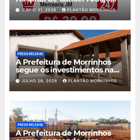
Jorge é realizado no Jardim
JULHO 31, 2026
PLANTÃO MORRINHOS
América
PRESS RELEASE
A Prefeitura de Morrinhos
segue os investimentos na
educação. A obra da Escola
JULHO 28, 2026
PLANTÃO MORRINHOS
Municipal Eudóxio de
Figueiredo avança em ritmo
acelerado e já ganha forma.
PRESS RELEASE
A Prefeitura de Morrinhos