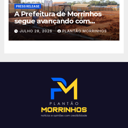
PRESS RELEASE
A Prefeitura de Morrinhos
segue avançando com
importantes investimentos
JULHO 28, 2026
PLANTÃO MORRINHOS
no Setor Arca de Noé.