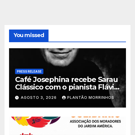
You missed
PRESS RELEASE
Café Josephina recebe Sarau
Clássico com o pianista Flávio
Varani nesta terça-feira
AGOSTO 3, 2026
PLANTÃO MORRINHOS