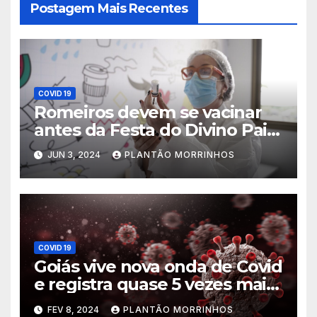
Postagem Mais Recentes
COVID 19
Romeiros devem se vacinar
antes da Festa do Divino Pai
Eterno
JUN 3, 2024
PLANTÃO MORRINHOS
COVID 19
Goiás vive nova onda de Covid
e registra quase 5 vezes mais
casos que mesmo período de
FEV 8, 2024
PLANTÃO MORRINHOS