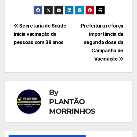
Navegação
Secretaria de Saúde
Prefeitura reforça
inicia vacinação de
importância da
de
pessoas com 38 anos
segunda dose da
Post
Campanha de
Vacinação
By
PLANTÃO
MORRINHOS