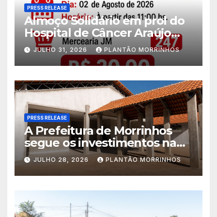
PRESS RELEASE
Almoço Solidário em prol do
Hospital de Câncer Araújo
Jorge é realizado no Jardim
JULHO 31, 2026
PLANTÃO MORRINHOS
América
PRESS RELEASE
A Prefeitura de Morrinhos
segue os investimentos na
educação. A obra da Escola
JULHO 28, 2026
PLANTÃO MORRINHOS
Municipal Eudóxio de
Figueiredo avança em ritmo
acelerado e já ganha forma.