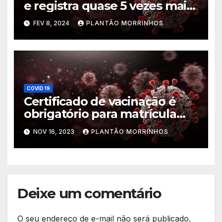
e registra quase 5 vezes mais
casos que mesmo período de
FEV 8, 2024
PLANTÃO MORRINHOS
2023, diz Saúde
COVID 19
Certificado de vacinação é
obrigatório para matrícula
escolar
NOV 16, 2023
PLANTÃO MORRINHOS
Deixe um comentário
O seu endereço de e-mail não será publicado.