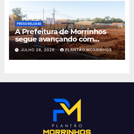
acelerado e já ganha forma.
PRESS RELEASE
A Prefeitura de Morrinhos
segue avançando com
importantes investimentos
JULHO 28, 2026
PLANTÃO MORRINHOS
no Setor Arca de Noé.