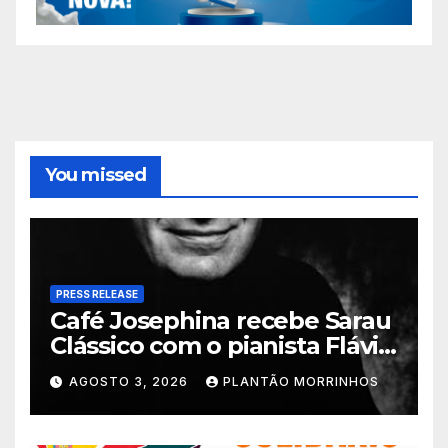
You missed
PRESS RELEASE
Café Josephina recebe Sarau
Clássico com o pianista Flávio
Varani nesta terça-feira
AGOSTO 3, 2026
PLANTÃO MORRINHOS