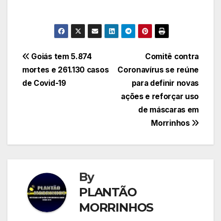
Navegação
Goiás tem 5.874
Comitê contra
mortes e 261.130 casos
Coronavírus se reúne
de
de Covid-19
para definir novas
Post
ações e reforçar uso
de máscaras em
Morrinhos
By
PLANTÃO
MORRINHOS