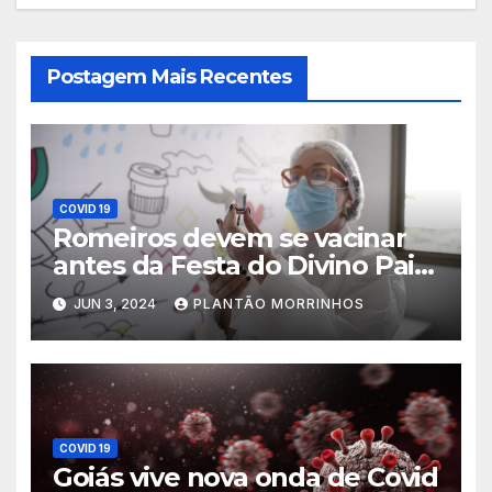
Postagem Mais Recentes
COVID 19
Romeiros devem se vacinar
antes da Festa do Divino Pai
Eterno
JUN 3, 2024
PLANTÃO MORRINHOS
COVID 19
Goiás vive nova onda de Covid