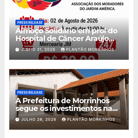
PRESS RELEASE
Almoço Solidário em prol do
Hospital de Câncer Araújo
Jorge é realizado no Jardim
JULHO 31, 2026
PLANTÃO MORRINHOS
América
PRESS RELEASE
A Prefeitura de Morrinhos
segue os investimentos na
educação. A obra da Escola
JULHO 28, 2026
PLANTÃO MORRINHOS
Municipal Eudóxio de
Figueiredo avança em ritmo