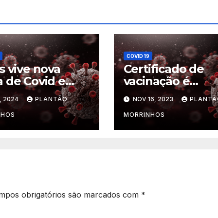
COVID 19
s vive nova
Certificado de
 de Covid e
vacinação é
stra quase 5
obrigatório para
, 2024
PLANTÃO
NOV 16, 2023
PLANTÃ
s mais casos
matrícula escola
 mesmo
NHOS
MORRINHOS
odo de 2023, diz
de
mpos obrigatórios são marcados com
*