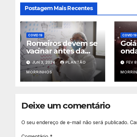
Postagem Mais Recentes
COVID 19
COVID 19
Romeiros devem se
Goiá
vacinar antes da
onda
Festa do Divino Pai
regi
JUN 3, 2024
PLANTÃO
FEV 8
Eterno
veze
que
MORRINHOS
MORRI
perí
Saú
Deixe um comentário
O seu endereço de e-mail não será publicado.
Ca
Comentário
*