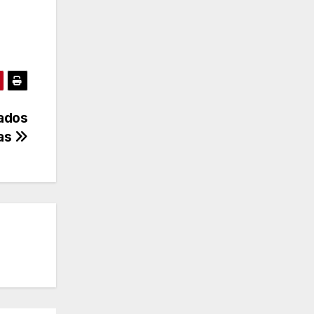
tados
das