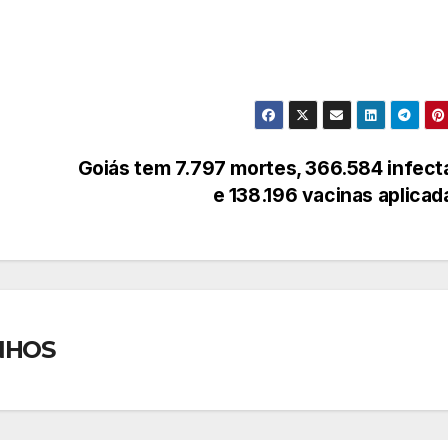
Goiás tem 7.797 mortes, 366.584 infec
e 138.196 vacinas aplica
NHOS