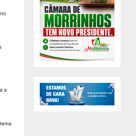
 no
e
a a
stema