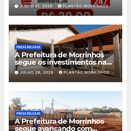
Jorge é realizado no Jardim
JULHO 31, 2026
PLANTÃO MORRINHOS
América
PRESS RELEASE
A Prefeitura de Morrinhos
segue os investimentos na
educação. A obra da Escola
JULHO 28, 2026
PLANTÃO MORRINHOS
Municipal Eudóxio de
Figueiredo avança em ritmo
acelerado e já ganha forma.
PRESS RELEASE
A Prefeitura de Morrinhos
segue avançando com