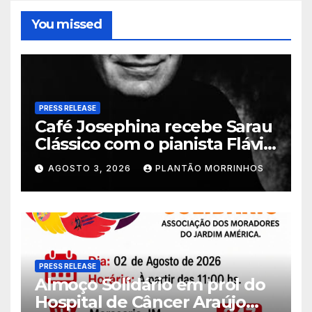
You missed
PRESS RELEASE
Café Josephina recebe Sarau
Clássico com o pianista Flávio
Varani nesta terça-feira
AGOSTO 3, 2026
PLANTÃO MORRINHOS
PRESS RELEASE
Almoço Solidário em prol do
Hospital de Câncer Araújo