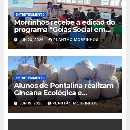
ENTRETENIMENTO
Morrinhos recebe a edição do
programa “Goiás Social em
Ação” com diversos serviços
JUN 20, 2026
PLANTÃO MORRINHOS
gratuitos
ENTRETENIMENTO
Alunos de Pontalina realizam
Gincana Ecológica e
conquistam visita ao Parque
JUN 19, 2026
PLANTÃO MORRINHOS
Jatobá Centenário em
Morrinhos.