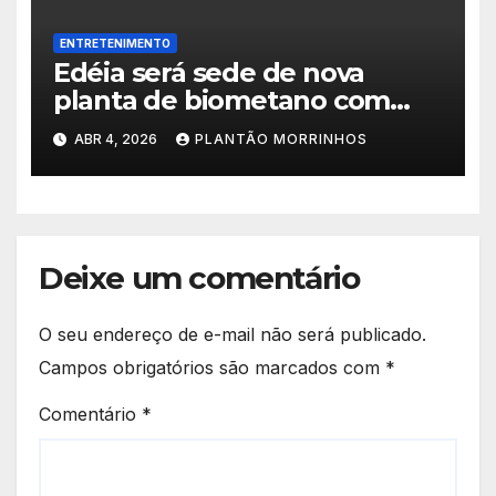
ENTRETENIMENTO
Edéia será sede de nova
planta de biometano com
investimento de R$ 245
ABR 4, 2026
PLANTÃO MORRINHOS
milhões
Deixe um comentário
O seu endereço de e-mail não será publicado.
Campos obrigatórios são marcados com
*
Comentário
*