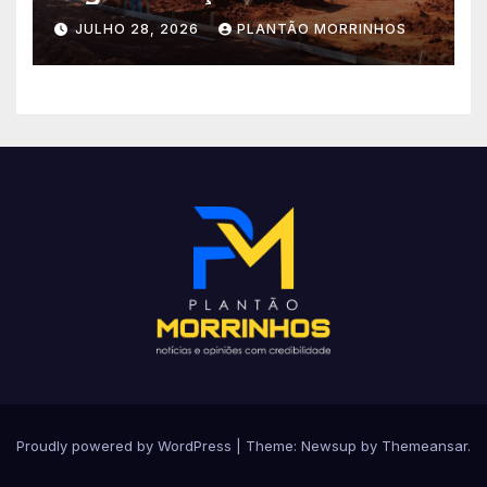
importantes investimentos
JULHO 28, 2026
PLANTÃO MORRINHOS
no Setor Arca de Noé.
Proudly powered by WordPress
|
Theme: Newsup by
Themeansar
.