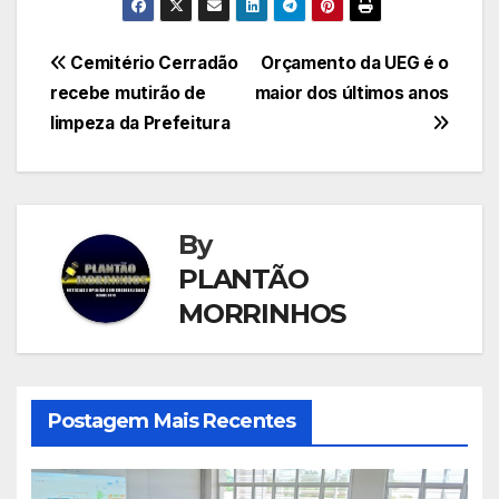
Navegação
Cemitério Cerradão
Orçamento da UEG é o
recebe mutirão de
maior dos últimos anos
de
limpeza da Prefeitura
Post
By
PLANTÃO
MORRINHOS
Postagem Mais Recentes