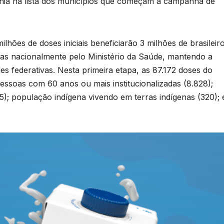
iânia na lista dos municípios que começam a campanha de
hões de doses iniciais beneficiarão 3 milhões de brasileiro
das nacionalmente pelo Ministério da Saúde, mantendo a
s federativas. Nesta primeira etapa, as 87.172 doses do
pessoas com 60 anos ou mais institucionalizadas (8.828);
75); população indígena vivendo em terras indígenas (320); 