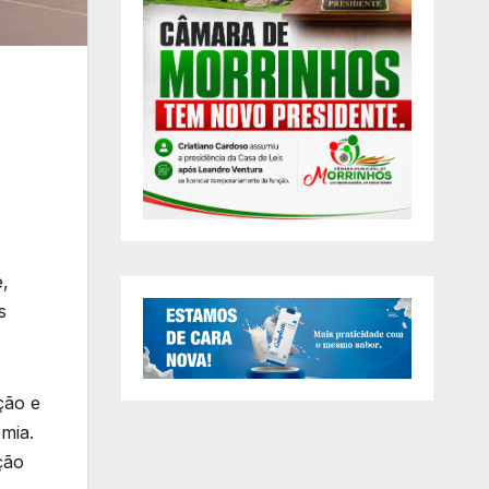
e,
s
ção e
mia.
ção