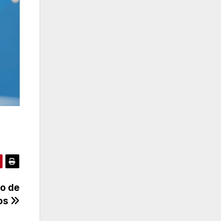
ão de
ios