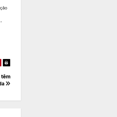
ação
5-
o têm
ada