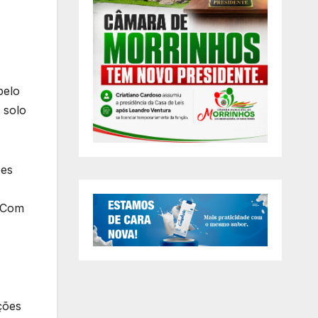
pelo
 solo
ões
. Com
ções