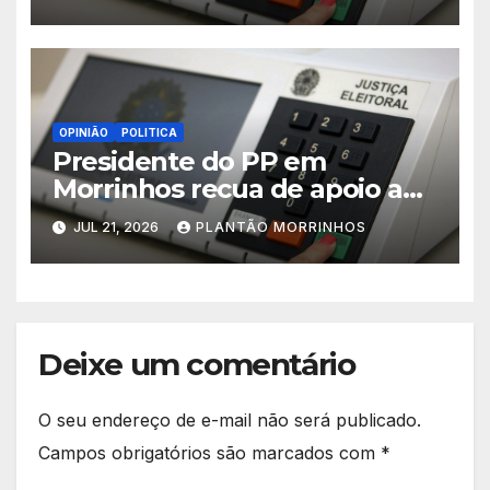
em Morrinhos
OPINIÃO
POLITICA
Presidente do PP em
Morrinhos recua de apoio a
Magal e declara aliança com
JUL 21, 2026
PLANTÃO MORRINHOS
Terezinha Amaral
Deixe um comentário
O seu endereço de e-mail não será publicado.
Campos obrigatórios são marcados com
*