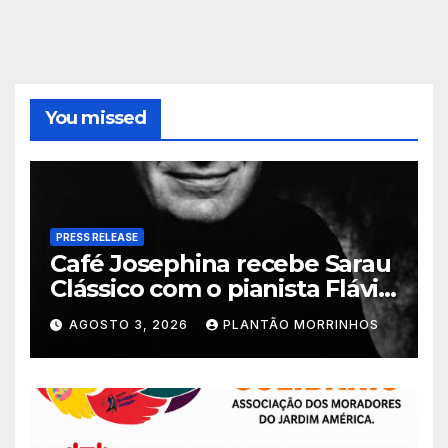
You missed
PRESS RELEASE
Café Josephina recebe Sarau
Clássico com o pianista Flávio
Varani nesta terça-feira
AGOSTO 3, 2026
PLANTÃO MORRINHOS