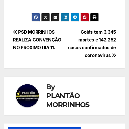
Navegação
PSD MORRINHOS
Goiás tem 3.345
REALIZA CONVENÇÃO
mortes e 142.252
de
NO PRÓXIMO DIA 11.
casos confirmados de
Post
coronavírus
By
PLANTÃO
MORRINHOS