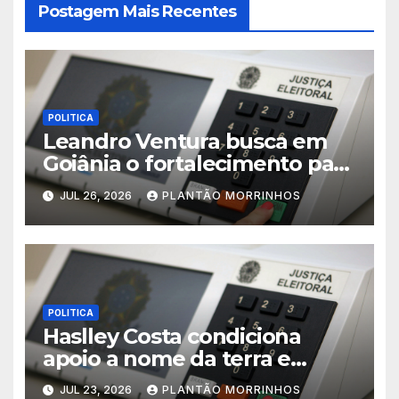
Postagem Mais Recentes
POLITICA
Leandro Ventura busca em
Goiânia o fortalecimento para
sua pré-candidatura
JUL 26, 2026
PLANTÃO MORRINHOS
POLITICA
Haslley Costa condiciona
apoio a nome da terra e
defende candidatura única
JUL 23, 2026
PLANTÃO MORRINHOS