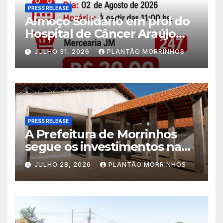
PRESS RELEASE
Almoço Solidário em prol do
Hospital de Câncer Araújo
Jorge é realizado no Jardim
JULHO 31, 2026
PLANTÃO MORRINHOS
América
PRESS RELEASE
A Prefeitura de Morrinhos
segue os investimentos na
educação. A obra da Escola
JULHO 28, 2026
PLANTÃO MORRINHOS
Municipal Eudóxio de
Figueiredo avança em ritmo
acelerado e já ganha forma.