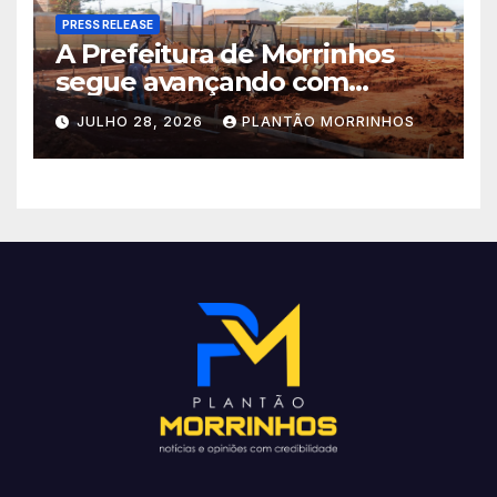
PRESS RELEASE
A Prefeitura de Morrinhos
segue avançando com
importantes investimentos
JULHO 28, 2026
PLANTÃO MORRINHOS
no Setor Arca de Noé.