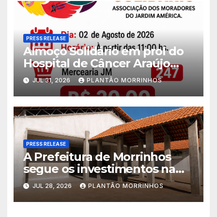
PRESS RELEASE
Almoço Solidário em prol do
Hospital de Câncer Araújo
Jorge é realizado no Jardim
JUL 31, 2026
PLANTÃO MORRINHOS
América
PRESS RELEASE
A Prefeitura de Morrinhos
segue os investimentos na
educação. A obra da Escola
JUL 28, 2026
PLANTÃO MORRINHOS
Municipal Eudóxio de
Figueiredo avança em ritmo