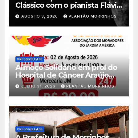
Clássico com o pianista Flávio
Varani nesta terça-feira
AGOSTO 3, 2026
PLANTÃO MORRINHOS
PRESS RELEASE
Almoço Solidário em prol do
Hospital de Câncer Araújo
Jorge é realizado no Jardim
JULHO 31, 2026
PLANTÃO MORRINHOS
América
PRESS RELEASE
A Prefeitura de Morrinhos