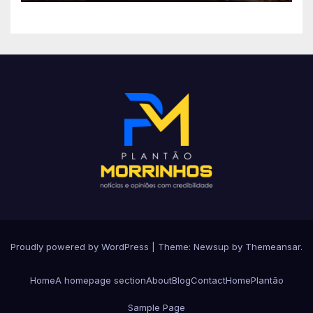
Proudly powered by WordPress
|
Theme: Newsup by
Themeansar
.
Home
A homepage section
About
Blog
Contact
Home
Plantão
Sample Page