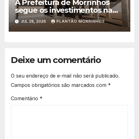
A Prefeitura de Morrinhos
segue os investimentos na
educação. A obra da Escola
JUL 28, 2026
PLANTÃO MORRINHOS
Municipal Eudóxio de
Figueiredo avança em ritmo
acelerado e já ganha forma.
Deixe um comentário
O seu endereço de e-mail não será publicado.
Campos obrigatórios são marcados com
*
Comentário
*