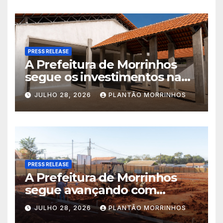
PRESS RELEASE
A Prefeitura de Morrinhos
segue os investimentos na
educação. A obra da Escola
JULHO 28, 2026
PLANTÃO MORRINHOS
Municipal Eudóxio de
Figueiredo avança em ritmo
acelerado e já ganha forma.
PRESS RELEASE
A Prefeitura de Morrinhos
segue avançando com
importantes investimentos
JULHO 28, 2026
PLANTÃO MORRINHOS
no Setor Arca de Noé.