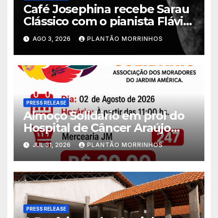
Café Josephina recebe Sarau
Clássico com o pianista Flávio
Varani nesta terça-feira
AGO 3, 2026
PLANTÃO MORRINHOS
PRESS RELEASE
Almoço Solidário em prol do
Hospital de Câncer Araújo
Jorge é realizado no Jardim
JUL 31, 2026
PLANTÃO MORRINHOS
América
PRESS RELEASE