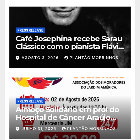
PRESS RELEASE
Café Josephina recebe Sarau
Clássico com o pianista Flávio
Varani nesta terça-feira
AGOSTO 3, 2026
PLANTÃO MORRINHOS
PRESS RELEASE
Almoço Solidário em prol do
Hospital de Câncer Araújo
Jorge é realizado no Jardim
JULHO 31, 2026
PLANTÃO MORRINHOS
América