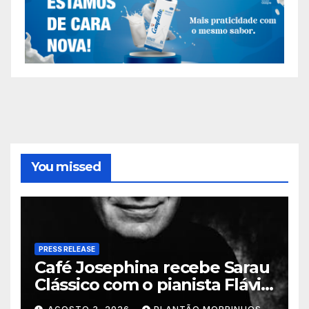
You missed
PRESS RELEASE
Café Josephina recebe Sarau
Clássico com o pianista Flávio
Varani nesta terça-feira