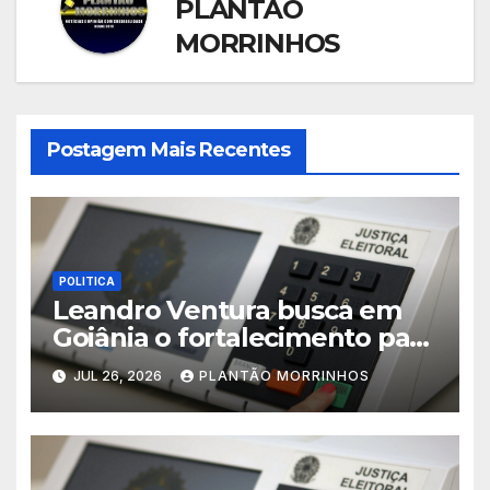
PLANTÃO
MORRINHOS
Postagem Mais Recentes
POLITICA
Leandro Ventura busca em
Goiânia o fortalecimento para
sua pré-candidatura
JUL 26, 2026
PLANTÃO MORRINHOS