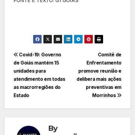
FONTE E TEXTO: G1 GOIAS
Navegação
Covid-19: Governo
Comitê de
de Goiás mantém 15
Enfrentamento
de
unidades para
promove reunião e
Post
atendimento em todas
delibera mais ações
as macrorregiões do
preventivas em
Estado
Morrinhos
By