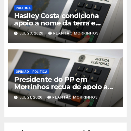
POLITICA
Haslley Costa condiciona
apoio a nome da terra e
defende candidatura única
JUL 23, 2026
PLANTÃO MORRINHOS
em Morrinhos
OPINIÃO
POLITICA
Presidente do PP em
Morrinhos recua de apoio a
Magal e declara aliança com
JUL 21, 2026
PLANTÃO MORRINHOS
Terezinha Amaral