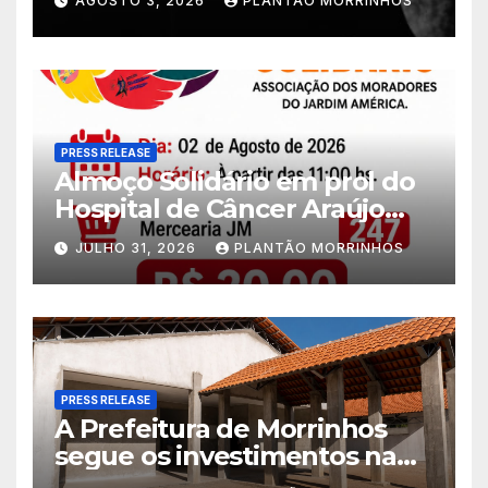
AGOSTO 3, 2026
PLANTÃO MORRINHOS
PRESS RELEASE
Almoço Solidário em prol do
Hospital de Câncer Araújo
Jorge é realizado no Jardim
JULHO 31, 2026
PLANTÃO MORRINHOS
América
PRESS RELEASE
A Prefeitura de Morrinhos
segue os investimentos na
educação. A obra da Escola