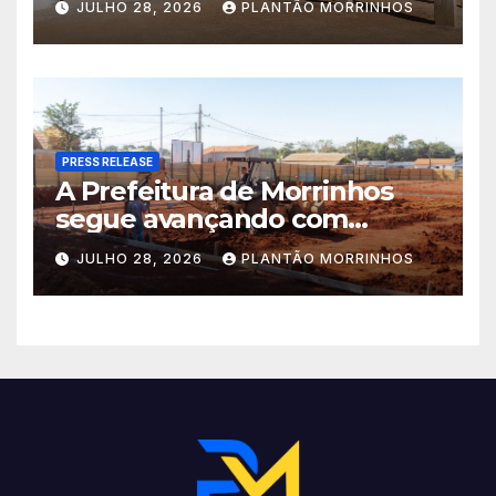
JULHO 28, 2026
PLANTÃO MORRINHOS
Municipal Eudóxio de
Figueiredo avança em ritmo
acelerado e já ganha forma.
PRESS RELEASE
A Prefeitura de Morrinhos
segue avançando com
importantes investimentos
JULHO 28, 2026
PLANTÃO MORRINHOS
no Setor Arca de Noé.