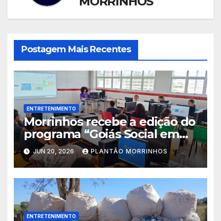
MORRINHOS
Postagem Mais Recentes
ENTRETENIMENTO
Morrinhos recebe a edição do
programa “Goiás Social em
Ação” com diversos serviços
JUN 20, 2026
PLANTÃO MORRINHOS
gratuitos
ENTRETENIMENTO