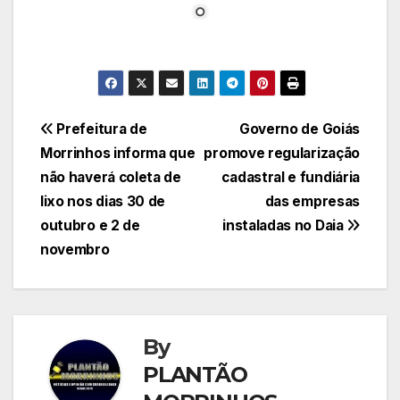
Navegação
Prefeitura de
Governo de Goiás
Morrinhos informa que
promove regularização
de
não haverá coleta de
cadastral e fundiária
Post
lixo nos dias 30 de
das empresas
outubro e 2 de
instaladas no Daia
novembro
By
PLANTÃO