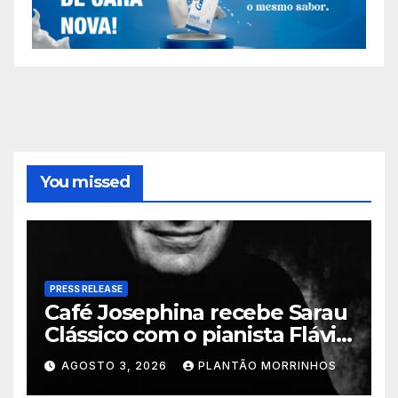
You missed
PRESS RELEASE
Café Josephina recebe Sarau
Clássico com o pianista Flávio
Varani nesta terça-feira
AGOSTO 3, 2026
PLANTÃO MORRINHOS