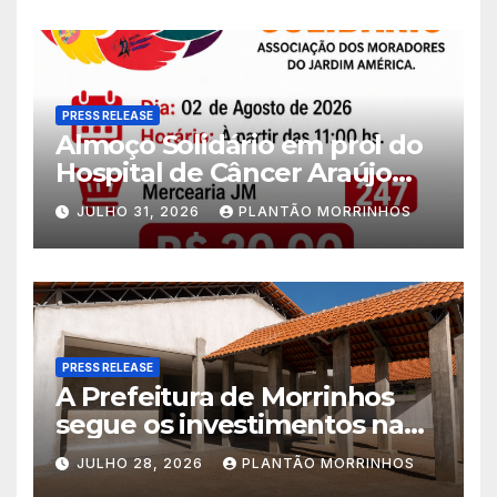
PRESS RELEASE
Almoço Solidário em prol do
Hospital de Câncer Araújo
Jorge é realizado no Jardim
JULHO 31, 2026
PLANTÃO MORRINHOS
América
PRESS RELEASE
A Prefeitura de Morrinhos
segue os investimentos na
educação. A obra da Escola
JULHO 28, 2026
PLANTÃO MORRINHOS
Municipal Eudóxio de