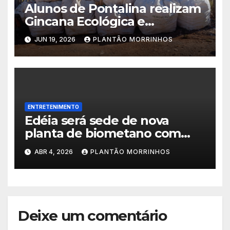
Alunos de Pontalina realizam
Gincana Ecológica e
conquistam visita ao Parque
JUN 19, 2026
PLANTÃO MORRINHOS
Jatobá Centenário em
Morrinhos.
ENTRETENIMENTO
Edéia será sede de nova
planta de biometano com
investimento de R$ 245
ABR 4, 2026
PLANTÃO MORRINHOS
milhões
Deixe um comentário