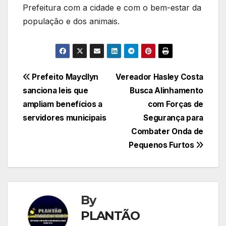
Prefeitura com a cidade e com o bem-estar da
população e dos animais.
Navegação
Prefeito Maycllyn
Vereador Hasley Costa
sanciona leis que
Busca Alinhamento
de
ampliam benefícios a
com Forças de
Post
servidores municipais
Segurança para
Combater Onda de
Pequenos Furtos
By
PLANTÃO