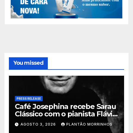
You missed
PRESS RELEASE
Café Josephina recebe Sarau
Clássico com o pianista Flávio
Varani nesta terça-feira
AGOSTO 3, 2026
PLANTÃO MORRINHOS