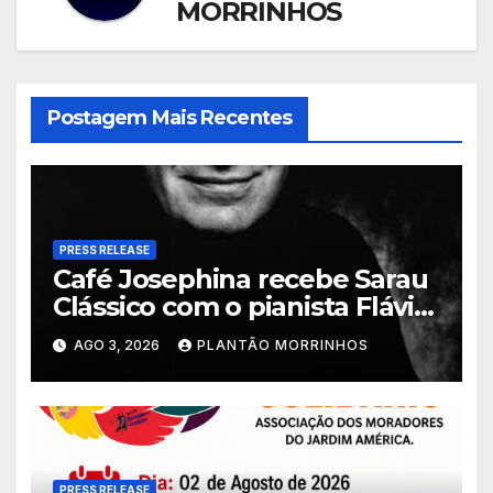
MORRINHOS
Postagem Mais Recentes
PRESS RELEASE
Café Josephina recebe Sarau
Clássico com o pianista Flávio
Varani nesta terça-feira
AGO 3, 2026
PLANTÃO MORRINHOS
PRESS RELEASE