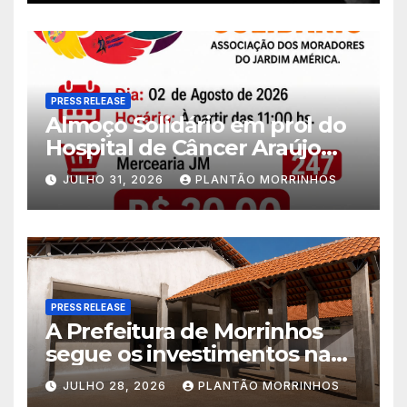
PRESS RELEASE
Almoço Solidário em prol do
Hospital de Câncer Araújo
Jorge é realizado no Jardim
JULHO 31, 2026
PLANTÃO MORRINHOS
América
PRESS RELEASE
A Prefeitura de Morrinhos
segue os investimentos na
educação. A obra da Escola
JULHO 28, 2026
PLANTÃO MORRINHOS
Municipal Eudóxio de