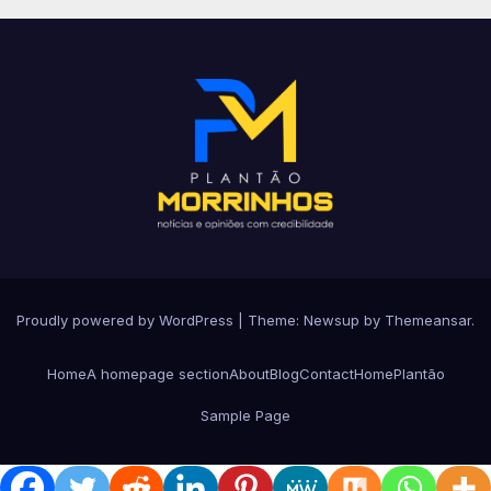
Proudly powered by WordPress
|
Theme: Newsup by
Themeansar
.
Home
A homepage section
About
Blog
Contact
Home
Plantão
Sample Page