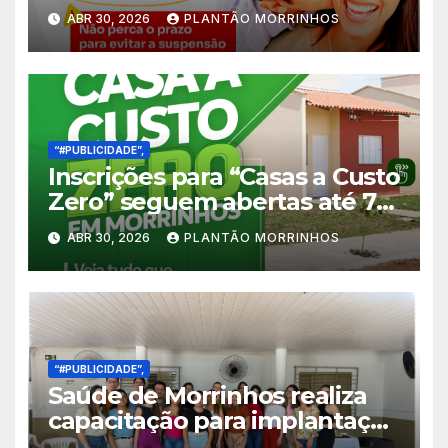
em Morrinhos
ABR 30, 2026
PLANTÃO MORRINHOS
“#PUBLICIDADE”,
Inscrições para “Casas a Custo
Zero” seguem abertas até 7
de maio em Morrinhos
ABR 30, 2026
PLANTÃO MORRINHOS
“#PUBLICIDADE”,
Saúde de Morrinhos realiza
capacitação para implantação
de contraceptivo subdérmico