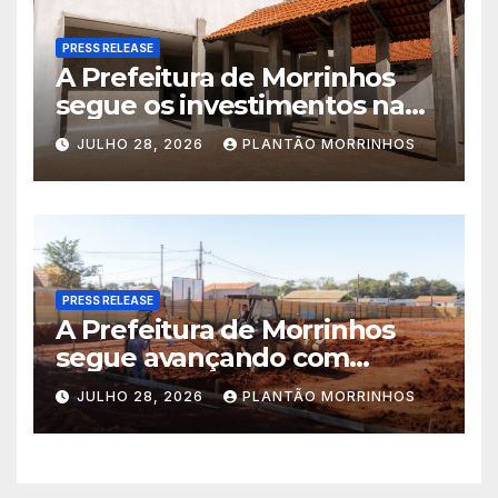
PRESS RELEASE
A Prefeitura de Morrinhos
segue os investimentos na
educação. A obra da Escola
JULHO 28, 2026
PLANTÃO MORRINHOS
Municipal Eudóxio de
Figueiredo avança em ritmo
acelerado e já ganha forma.
PRESS RELEASE
A Prefeitura de Morrinhos
segue avançando com
importantes investimentos
JULHO 28, 2026
PLANTÃO MORRINHOS
no Setor Arca de Noé.