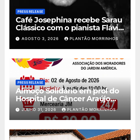
PRESS RELEASE
Café Josephina recebe Sarau
Clássico com o pianista Flávio
Varani nesta terça-feira
AGOSTO 3, 2026
PLANTÃO MORRINHOS
PRESS RELEASE
Almoço Solidário em prol do
Hospital de Câncer Araújo
Jorge é realizado no Jardim
JULHO 31, 2026
PLANTÃO MORRINHOS
América