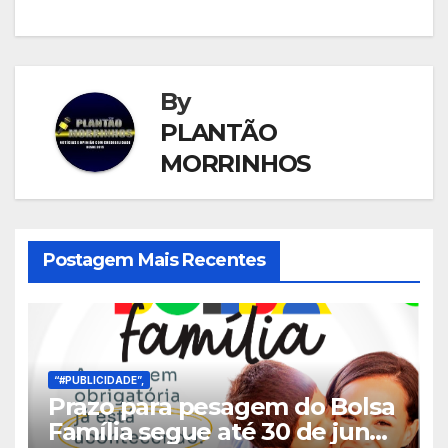
By
PLANTÃO
MORRINHOS
Postagem Mais Recentes
“#PUBLICIDADE”,
Prazo para pesagem do Bolsa
Família segue até 30 de junho