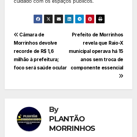
cuidado com os espaços públicos.
Navegação
Câmara de
Prefeito de Morrinhos
Morrinhos devolve
revela que Raio-X
de
recorde de R$ 1,6
municipal operava há 15
Post
milhão à prefeitura;
anos sem troca de
foco será saúde ocular
componente essencial
By
PLANTÃO
MORRINHOS