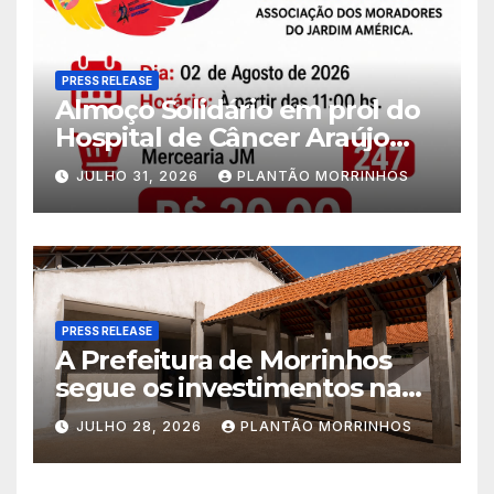
PRESS RELEASE
Almoço Solidário em prol do
Hospital de Câncer Araújo
Jorge é realizado no Jardim
JULHO 31, 2026
PLANTÃO MORRINHOS
América
PRESS RELEASE
A Prefeitura de Morrinhos
segue os investimentos na
educação. A obra da Escola
JULHO 28, 2026
PLANTÃO MORRINHOS
Municipal Eudóxio de
Figueiredo avança em ritmo