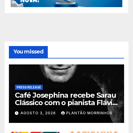
You missed
PRESS RELEASE
Café Josephina recebe Sarau
Clássico com o pianista Flávio
Varani nesta terça-feira
AGOSTO 3, 2026
PLANTÃO MORRINHOS