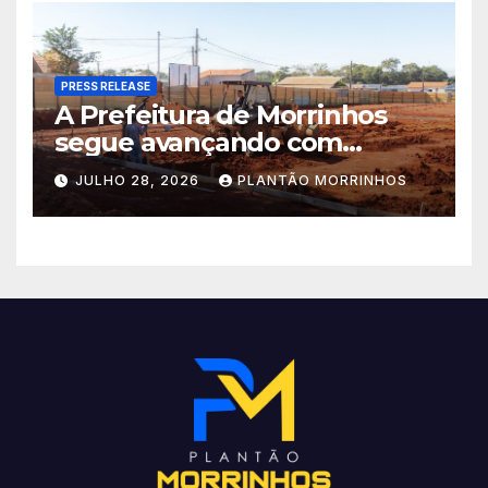
acelerado e já ganha forma.
PRESS RELEASE
A Prefeitura de Morrinhos
segue avançando com
importantes investimentos
JULHO 28, 2026
PLANTÃO MORRINHOS
no Setor Arca de Noé.