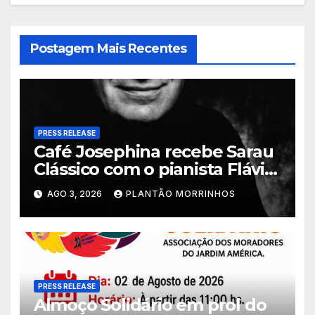
Postagem Mais Recentes
PRESS RELEASE
Café Josephina recebe Sarau
Clássico com o pianista Flávio
Varani nesta terça-feira
AGO 3, 2026
PLANTÃO MORRINHOS
PRESS RELEASE
Almoço Solidário em prol do