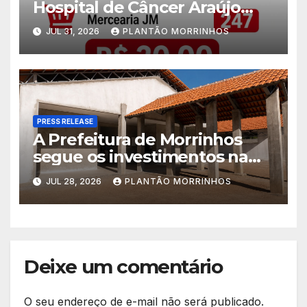
Hospital de Câncer Araújo
Jorge é realizado no Jardim
JUL 31, 2026
PLANTÃO MORRINHOS
América
PRESS RELEASE
A Prefeitura de Morrinhos
segue os investimentos na
educação. A obra da Escola
JUL 28, 2026
PLANTÃO MORRINHOS
Municipal Eudóxio de
Figueiredo avança em ritmo
acelerado e já ganha forma.
Deixe um comentário
O seu endereço de e-mail não será publicado.