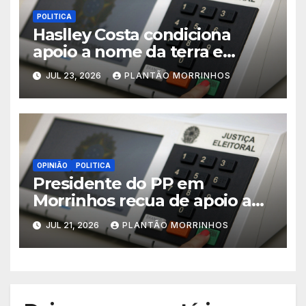
POLITICA
Haslley Costa condiciona
apoio a nome da terra e
defende candidatura única
JUL 23, 2026
PLANTÃO MORRINHOS
em Morrinhos
OPINIÃO
POLITICA
Presidente do PP em
Morrinhos recua de apoio a
Magal e declara aliança com
JUL 21, 2026
PLANTÃO MORRINHOS
Terezinha Amaral