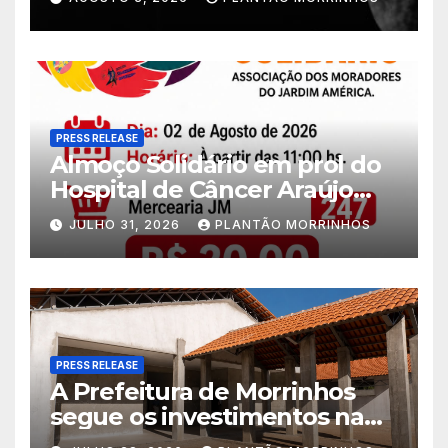
PRESS RELEASE
Almoço Solidário em prol do
Hospital de Câncer Araújo
Jorge é realizado no Jardim
JULHO 31, 2026
PLANTÃO MORRINHOS
América
PRESS RELEASE
A Prefeitura de Morrinhos
segue os investimentos na
educação. A obra da Escola