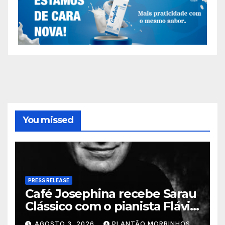
You missed
PRESS RELEASE
Café Josephina recebe Sarau
Clássico com o pianista Flávio
Varani nesta terça-feira
AGOSTO 3, 2026
PLANTÃO MORRINHOS