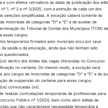
 e com efeitos retroativos às datas de publicação dos edita
s nº 1, nº 2 e nº 3/2025, com a extinção de cada um dos
is seleções simplificadas. A exceção caberá somente às
e motoristas de categorias “D” e “E” e de auxiliar de
eterminação do Tribunal de Contas dos Municípios (TCM) d
a esses cargos;
atos temporários firmados pelo município e/ou por seus
s da saúde e da educação, ainda que não tenham sido
s questionados;
(os) dentro dos limites das vagas oferecidas no Concurso
ssificação no certame. Do mesmo modo, a exceção será
s aos cargos de motoristas de categorias “D” e “E” e de aux
nação de suspensão do certame para esses cargos;
os) convocadas (os).
de realizar contratações temporárias de profissionais para
ncurso Público nº 1/2024, bem como abrir editais de
tações que não caracterizem necessidade temporária e