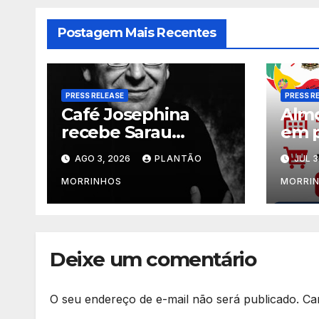
Postagem Mais Recentes
PRESS RELEASE
PRESS R
Café Josephina
Almo
recebe Sarau
em p
Clássico com o
de C
AGO 3, 2026
PLANTÃO
JUL 3
pianista Flávio
Jorg
Varani nesta terça-
Jard
MORRINHOS
MORRI
feira
Deixe um comentário
O seu endereço de e-mail não será publicado.
Ca