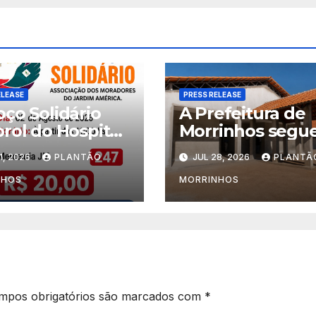
ELEASE
PRESS RELEASE
ço Solidário
A Prefeitura de
rol do Hospital
Morrinhos segue
âncer Araújo
investimentos n
1, 2026
PLANTÃO
JUL 28, 2026
PLANTÃ
e é realizado no
educação. A obr
im América
Escola Municipa
NHOS
MORRINHOS
Eudóxio de
Figueiredo avan
em ritmo aceler
e já ganha forma
mpos obrigatórios são marcados com
*