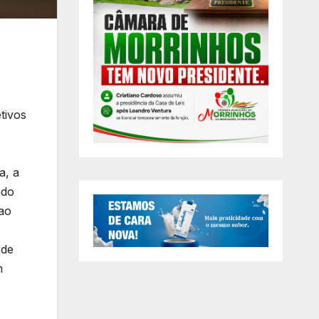
tivos
a, a
ado
 ao
 de
m