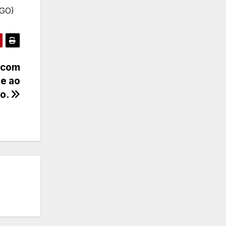
PGO)
a com
ue ao
ro.