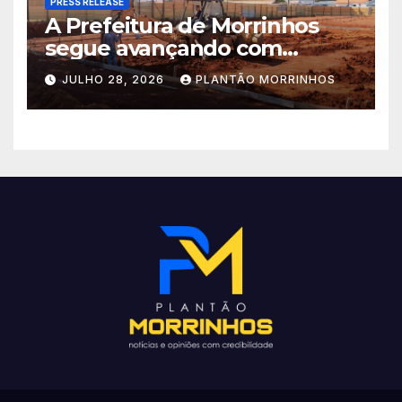
PRESS RELEASE
A Prefeitura de Morrinhos
segue avançando com
importantes investimentos
JULHO 28, 2026
PLANTÃO MORRINHOS
no Setor Arca de Noé.