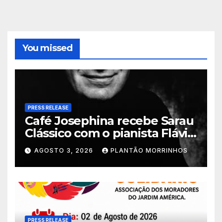
You missed
PRESS RELEASE
Café Josephina recebe Sarau
Clássico com o pianista Flávio
Varani nesta terça-feira
AGOSTO 3, 2026
PLANTÃO MORRINHOS
PRESS RELEASE