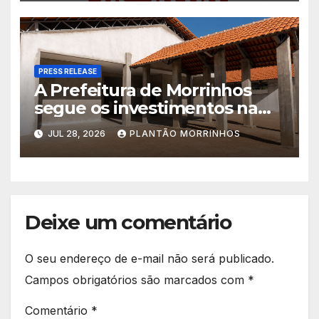
PRESS RELEASE
A Prefeitura de Morrinhos
segue os investimentos na
educação. A obra da Escola
JUL 28, 2026
PLANTÃO MORRINHOS
Municipal Eudóxio de
Figueiredo avança em ritmo
acelerado e já ganha forma.
Deixe um comentário
O seu endereço de e-mail não será publicado.
Campos obrigatórios são marcados com
*
Comentário
*