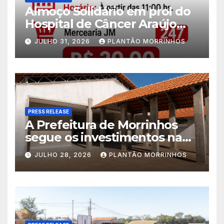
Almoço Solidário em prol do
Hospital de Câncer Araújo
Jorge é realizado no Jardim
JULHO 31, 2026
PLANTÃO MORRINHOS
América
PRESS RELEASE
A Prefeitura de Morrinhos
segue os investimentos na
educação. A obra da Escola
JULHO 28, 2026
PLANTÃO MORRINHOS
Municipal Eudóxio de
Figueiredo avança em ritmo
acelerado e já ganha forma.