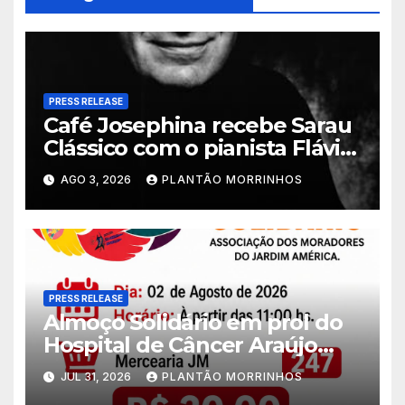
PRESS RELEASE
Café Josephina recebe Sarau
Clássico com o pianista Flávio
Varani nesta terça-feira
AGO 3, 2026
PLANTÃO MORRINHOS
PRESS RELEASE
Almoço Solidário em prol do
Hospital de Câncer Araújo
Jorge é realizado no Jardim
JUL 31, 2026
PLANTÃO MORRINHOS
América