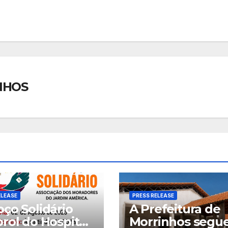
NHOS
ELEASE
PRESS RELEASE
ço Solidário
A Prefeitura de
rol do Hospital
Morrinhos segue