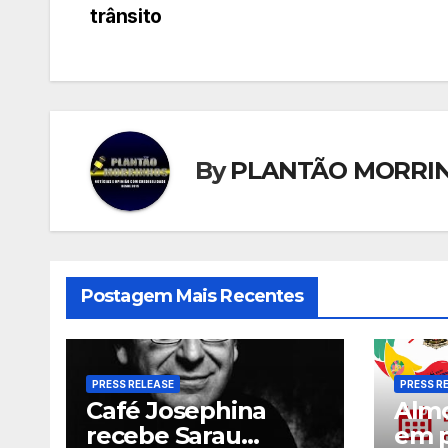
de
trânsito
Post
By
PLANTÃO MORRI
Postagem Mais Recentes
PRESS RELEASE
PRESS R
Café Josephina
Almo
recebe Sarau
em p