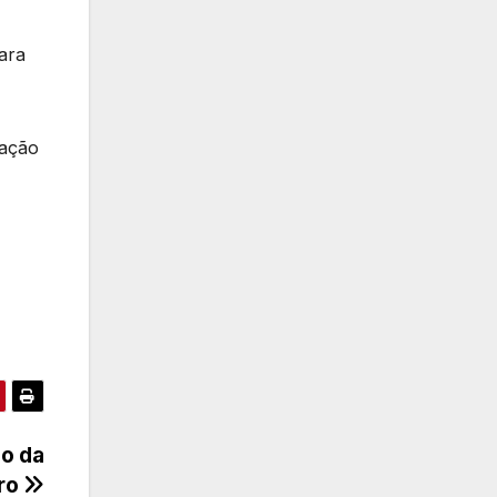
,
ara
tação
ão da
uro