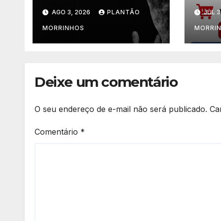
Clássico com o
de C
AGO 3, 2026
PLANTÃO
JUL 3
pianista Flávio
Jorg
Varani nesta terça-
Jard
MORRINHOS
MORRI
feira
Deixe um comentário
O seu endereço de e-mail não será publicado.
Ca
Comentário
*