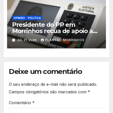
OPINIÃO
POLITICA
Presidente do PP em
Morrinhos recua de apoio a
Magal e declara aliança com
JUL 21, 2026
PLANTÃO MORRINHOS
Terezinha Amaral
Deixe um comentário
O seu endereço de e-mail não será publicado.
Campos obrigatórios são marcados com
*
Comentário
*