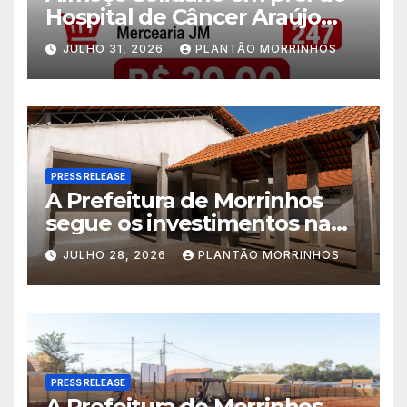
Hospital de Câncer Araújo
Jorge é realizado no Jardim
JULHO 31, 2026
PLANTÃO MORRINHOS
América
PRESS RELEASE
A Prefeitura de Morrinhos
segue os investimentos na
educação. A obra da Escola
JULHO 28, 2026
PLANTÃO MORRINHOS
Municipal Eudóxio de
Figueiredo avança em ritmo
acelerado e já ganha forma.
PRESS RELEASE
A Prefeitura de Morrinhos