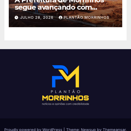
segue avançando com
importantes investimentos
JULHO 28, 2026
PLANTÃO MORRINHOS
no Setor Arca de Noé.
Proudly powered by WordPress
|
Theme: Newsup by
Themeansar
.