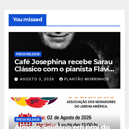
You missed
PRESS RELEASE
Café Josephina recebe Sarau
Clássico com o pianista Flávio
Varani nesta terça-feira
AGOSTO 3, 2026
PLANTÃO MORRINHOS
PRESS RELEASE
Almoço Solidário em prol do