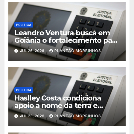
POLITICA
Leandro Ventura busca em
Goiânia o fortalecimento para
sua pré-candidatura
JUL 26, 2026
PLANTÃO MORRINHOS
POLITICA
Haslley Costa condiciona
apoio a nome da terra e
defende candidatura única
JUL 23, 2026
PLANTÃO MORRINHOS
em Morrinhos