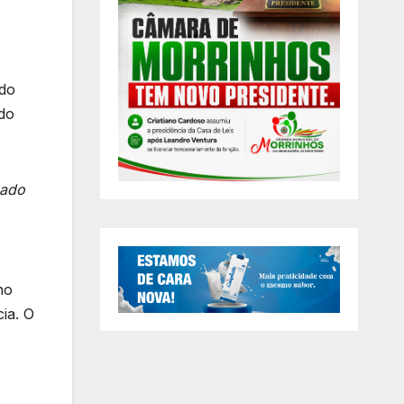
 do
do
hado
ho
ia. O