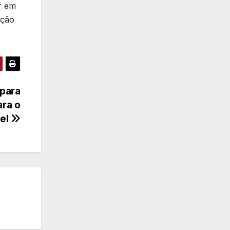
r em
ação
 para
ara o
nel