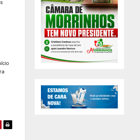
is
ício
ra