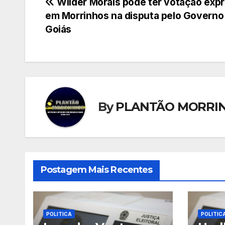
Navegação
Wilder Morais pode ter votação exp
em Morrinhos na disputa pelo Governo
de
Goiás
Post
By
PLANTÃO MORRI
Postagem Mais Recentes
POLITICA
POLITIC