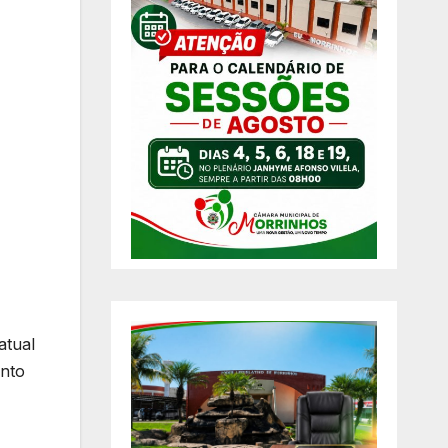
atual
ento