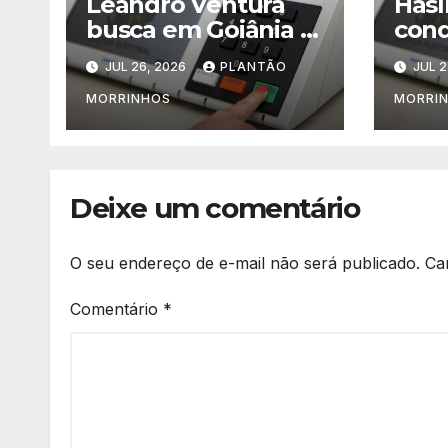
Leandro Ventura
Hasl
busca em Goiânia o
cond
fortalecimento para
nome
JUL 26, 2026
PLANTÃO
JUL 2
sua pré-candidatura
def
cand
MORRINHOS
MORRI
em 
Deixe um comentário
O seu endereço de e-mail não será publicado.
Ca
Comentário
*