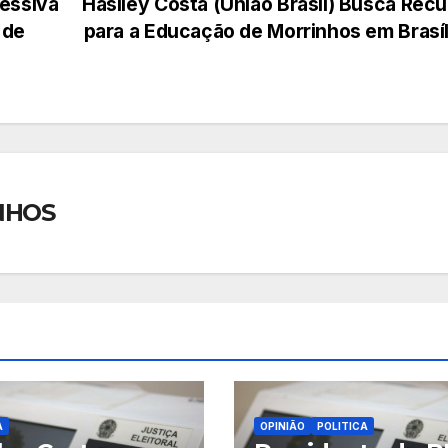
ressiva
Haslley Costa (União Brasil) Busca Rec
 de
para a Educação de Morrinhos em Brasí
NHOS
A
OPINIÃO
POLITICA