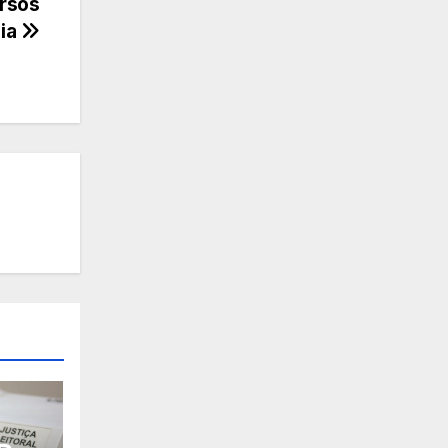
ursos
lia