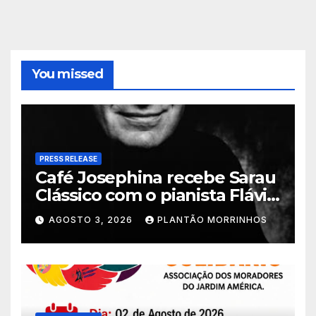
You missed
PRESS RELEASE
Café Josephina recebe Sarau
Clássico com o pianista Flávio
Varani nesta terça-feira
AGOSTO 3, 2026
PLANTÃO MORRINHOS