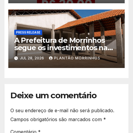
PRESS RELEASE
A Prefeitura de Morrinhos
segue os investimentos na
educação. A obra da Escola
JUL 28, 2026
PLANTÃO MORRINHOS
Municipal Eudóxio de
Figueiredo avança em ritmo
acelerado e já ganha forma.
Deixe um comentário
O seu endereço de e-mail não será publicado.
Campos obrigatórios são marcados com
*
Comentário
*