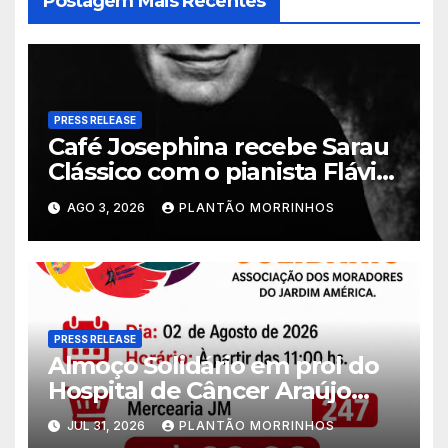
Postagem Mais Recentes
PRESS RELEASE
Café Josephina recebe Sarau
Clássico com o pianista Flávio
Varani nesta terça-feira
AGO 3, 2026
PLANTÃO MORRINHOS
PRESS RELEASE
Almoço Solidário em prol do
Hospital de Câncer Araújo
Jorge é realizado no Jardim
JUL 31, 2026
PLANTÃO MORRINHOS
América