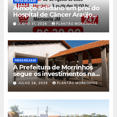
PRESS RELEASE
Almoço Solidário em prol do
Hospital de Câncer Araújo
Jorge é realizado no Jardim
JULHO 31, 2026
PLANTÃO MORRINHOS
América
PRESS RELEASE
A Prefeitura de Morrinhos
segue os investimentos na
educação. A obra da Escola
JULHO 28, 2026
PLANTÃO MORRINHOS
Municipal Eudóxio de
Figueiredo avança em ritmo
acelerado e já ganha forma.