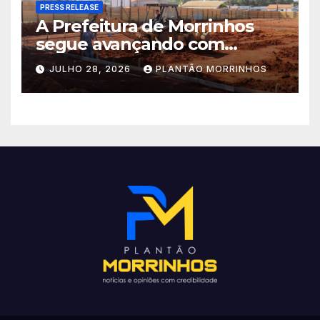
PRESS RELEASE
A Prefeitura de Morrinhos
segue avançando com
importantes investimentos
JULHO 28, 2026
PLANTÃO MORRINHOS
no Setor Arca de Noé.