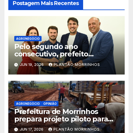
Postagem Mais Recentes
AGRONEGÓCIO
Pelo segundo ano
consecutivo, prefeito
Maycllyn Carreiro recebe
JUN 19, 2026
PLANTÃO MORRINHOS
Prêmio Prefeito Amigo da
Agricultura Familiar
AGRONEGÓCIO
OPINIÃO
Prefeitura de Morrinhos
prepara projeto piloto para
aplicação de solo-cimento em
JUN 17, 2026
PLANTÃO MORRINHOS