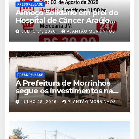
PRESS RELEASE
Almoço Solidário em prol do
Hospital de Câncer Araújo
Jorge é realizado no Jardim
JULHO 31, 2026
PLANTÃO MORRINHOS
América
PRESS RELEASE
A Prefeitura de Morrinhos
segue os investimentos na
educação. A obra da Escola
JULHO 28, 2026
PLANTÃO MORRINHOS
Municipal Eudóxio de
Figueiredo avança em ritmo
acelerado e já ganha forma.