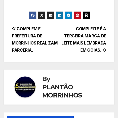
Navegação
COMPLEM E
COMPLEITE É A
PREFEITURA DE
TERCEIRA MARCA DE
de
MORRINHOS REALIZAM
LEITE MAIS LEMBRADA
Post
PARCERIA.
EM GOIÁS.
By
PLANTÃO
MORRINHOS