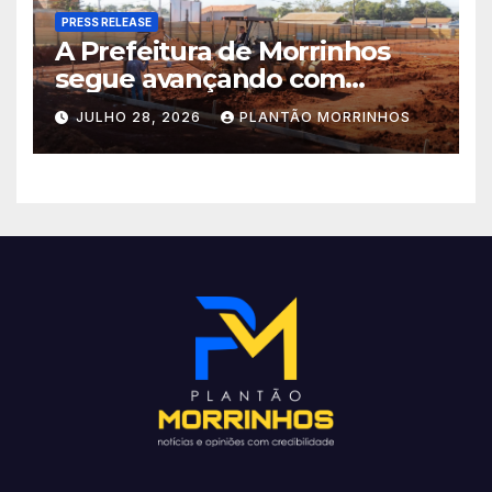
PRESS RELEASE
A Prefeitura de Morrinhos
segue avançando com
importantes investimentos
JULHO 28, 2026
PLANTÃO MORRINHOS
no Setor Arca de Noé.