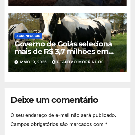
estradas vicinais
AGRONEGÓCIO
Governo de Goiás seleciona
mais de R$ 3,7 milhões em
propostas no PAA Leite 2026
MAIO 19, 2026
PLANTÃO MORRINHOS
Deixe um comentário
O seu endereço de e-mail não será publicado.
Campos obrigatórios são marcados com
*