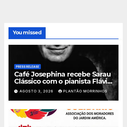
You missed
PRESS RELEASE
Café Josephina recebe Sarau
Clássico com o pianista Flávio
Varani nesta terça-feira
AGOSTO 3, 2026
PLANTÃO MORRINHOS