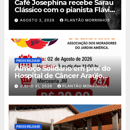
Café Josephina recebe Sarau
Clássico com o pianista Flávio
Varani nesta terça-feira
AGOSTO 3, 2026
PLANTÃO MORRINHOS
PRESS RELEASE
Almoço Solidário em prol do
Hospital de Câncer Araújo
Jorge é realizado no Jardim
JULHO 31, 2026
PLANTÃO MORRINHOS
América
PRESS RELEASE