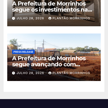
A Prefeitura de Morrinhos
segue os investimentos na
educação. A obra da Escola
JULHO 28, 2026
PLANTÃO MORRINHOS
Municipal Eudóxio de
Figueiredo avança em ritmo
acelerado e já ganha forma.
PRESS RELEASE
A Prefeitura de Morrinhos
segue avançando com
importantes investimentos
JULHO 28, 2026
PLANTÃO MORRINHOS
no Setor Arca de Noé.