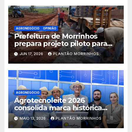
Agricultura Familiar
AGRONEGÓCIO
OPINIÃO
Prefeitura de Morrinhos
prepara projeto piloto para
aplicação de solo-cimento em
JUN 17, 2026
PLANTÃO MORRINHOS
estradas vicinais
AGRONEGÓCIO
Agrotecnoleite 2026
consolida marca histórica
com movimentação de R$
MAIO 13, 2026
PLANTÃO MORRINHOS
200 milhões e recorde de
público