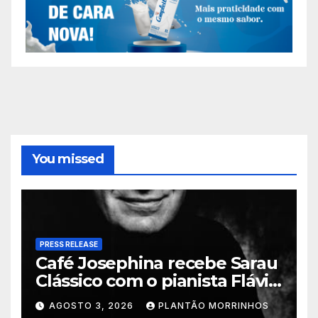
You missed
PRESS RELEASE
Café Josephina recebe Sarau
Clássico com o pianista Flávio
Varani nesta terça-feira
AGOSTO 3, 2026
PLANTÃO MORRINHOS