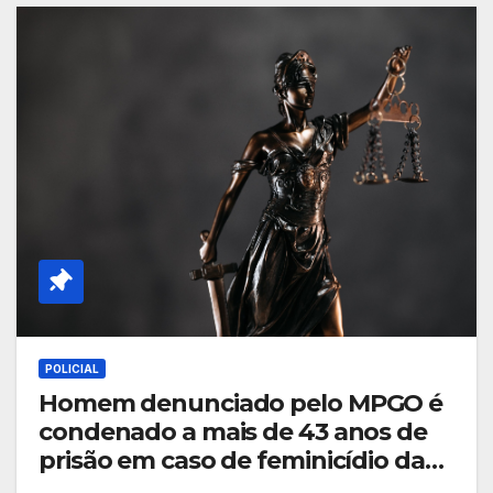
POLICIAL
Homem denunciado pelo MPGO é
condenado a mais de 43 anos de
prisão em caso de feminicídio da
ex-companheira em Caldas Novas