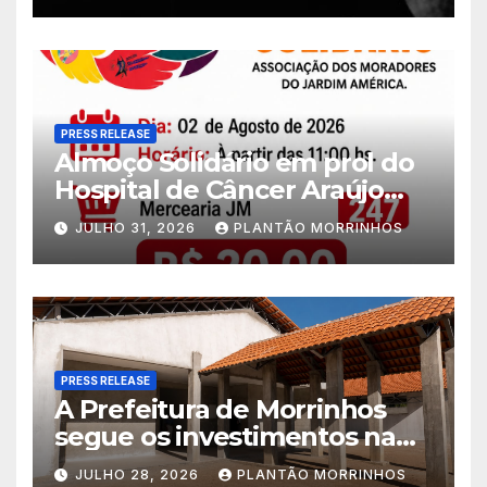
PRESS RELEASE
Almoço Solidário em prol do
Hospital de Câncer Araújo
Jorge é realizado no Jardim
JULHO 31, 2026
PLANTÃO MORRINHOS
América
PRESS RELEASE
A Prefeitura de Morrinhos
segue os investimentos na
educação. A obra da Escola
JULHO 28, 2026
PLANTÃO MORRINHOS