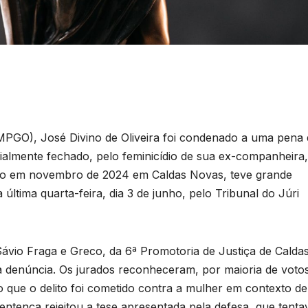
(MPGO), José Divino de Oliveira foi condenado a uma pena
ialmente fechado, pelo feminicídio de sua ex-companheira,
rido em novembro de 2024 em Caldas Novas, teve grande
 última quarta-feira, dia 3 de junho, pelo Tribunal do Júri
ávio Fraga e Greco, da 6ª Promotoria de Justiça de Calda
denúncia. Os jurados reconheceram, por maioria de votos
o que o delito foi cometido contra a mulher em contexto de
Sentença rejeitou a tese apresentada pela defesa, que tenta