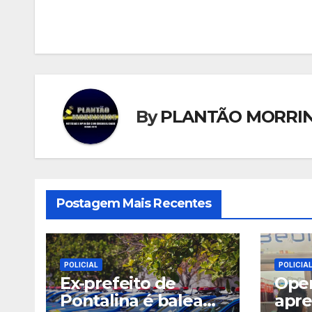
de
Post
By
PLANTÃO MORRI
Postagem Mais Recentes
POLICIAL
POLICIA
Ex-prefeito de
Oper
Pontalina é baleado
apre