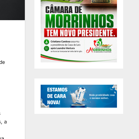
 de
s
, a
va