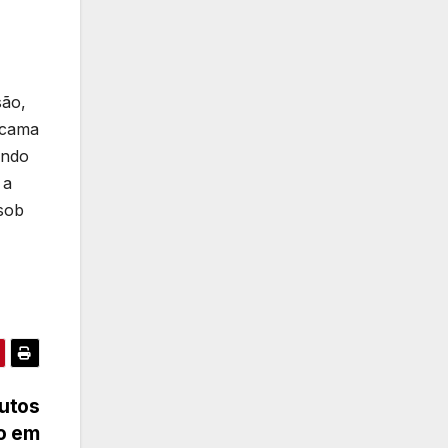
são,
a cama
ando
 a
sob
utos
o em