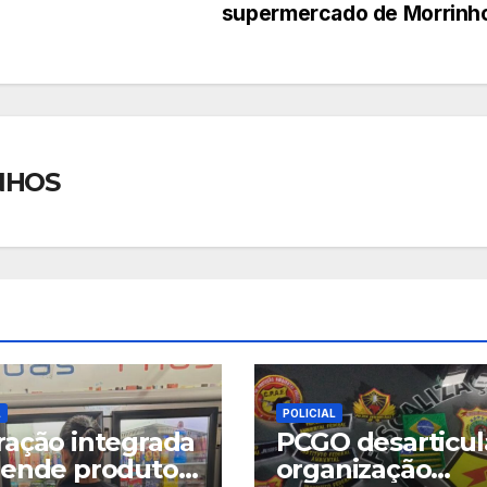
supermercado de Morrinh
NHOS
L
POLICIAL
ação integrada
PCGO desarticul
ende produtos
organização