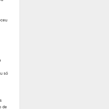
eceu
à
éu só
s
o de