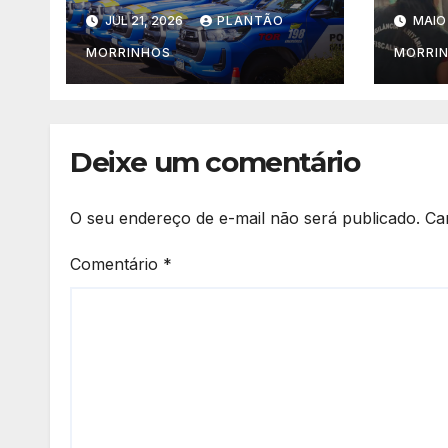
no meio da rua;
venc
JUL 21, 2026
PLANTÃO
MAIO 
suspeito fugiu
impr
con
MORRINHOS
MORRI
sup
Morr
Deixe um comentário
O seu endereço de e-mail não será publicado.
Ca
Comentário
*