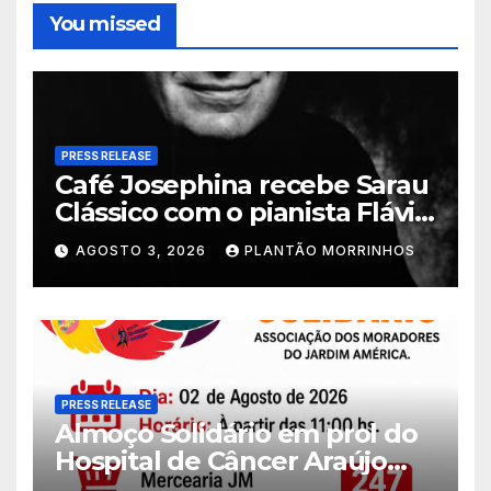
You missed
PRESS RELEASE
Café Josephina recebe Sarau
Clássico com o pianista Flávio
Varani nesta terça-feira
AGOSTO 3, 2026
PLANTÃO MORRINHOS
PRESS RELEASE
Almoço Solidário em prol do
Hospital de Câncer Araújo
Jorge é realizado no Jardim