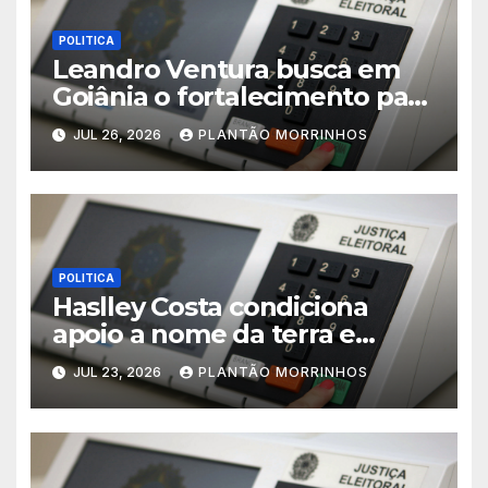
POLITICA
Leandro Ventura busca em
Goiânia o fortalecimento para
sua pré-candidatura
JUL 26, 2026
PLANTÃO MORRINHOS
POLITICA
Haslley Costa condiciona
apoio a nome da terra e
defende candidatura única
JUL 23, 2026
PLANTÃO MORRINHOS
em Morrinhos