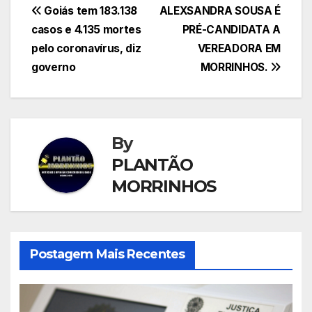
Navegação
Goiás tem 183.138
ALEXSANDRA SOUSA É
casos e 4.135 mortes
PRÉ-CANDIDATA A
de
pelo coronavírus, diz
VEREADORA EM
Post
governo
MORRINHOS.
By
PLANTÃO
MORRINHOS
Postagem Mais Recentes