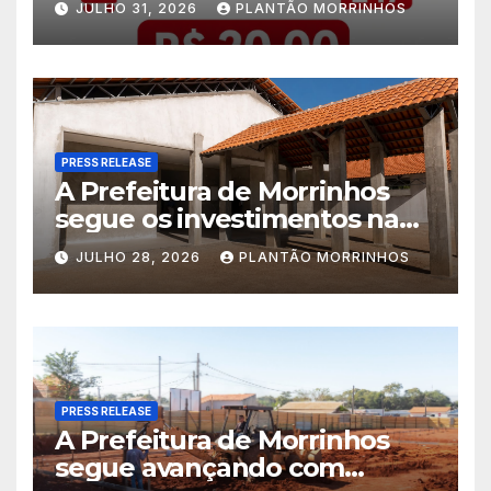
JULHO 31, 2026
PLANTÃO MORRINHOS
América
PRESS RELEASE
A Prefeitura de Morrinhos
segue os investimentos na
educação. A obra da Escola
JULHO 28, 2026
PLANTÃO MORRINHOS
Municipal Eudóxio de
Figueiredo avança em ritmo
acelerado e já ganha forma.
PRESS RELEASE
A Prefeitura de Morrinhos
segue avançando com