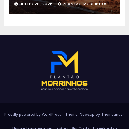
importantes investimentos
JULHO 28, 2026
PLANTÃO MORRINHOS
no Setor Arca de Noé.
Proudly powered by WordPress
|
Theme: Newsup by
Themeansar
.
Home
A homepage section
About
Blog
Contact
Home
Plantão