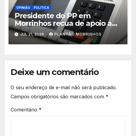
OPINIÃO
POLITICA
Presidente do PP em
Morrinhos recua de apoio a
Magal e declara aliança com
JUL 21, 2026
PLANTÃO MORRINHOS
Terezinha Amaral
Deixe um comentário
O seu endereço de e-mail não será publicado.
Campos obrigatórios são marcados com
*
Comentário
*