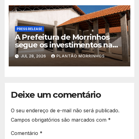
PRESS RELEASE
A Prefeitura de Morrinhos
segue os investimentos na
educação. A obra da Escola
JUL 28, 2026
PLANTÃO MORRINHOS
Municipal Eudóxio de
Figueiredo avança em ritmo
acelerado e já ganha forma.
Deixe um comentário
O seu endereço de e-mail não será publicado.
Campos obrigatórios são marcados com
*
Comentário
*