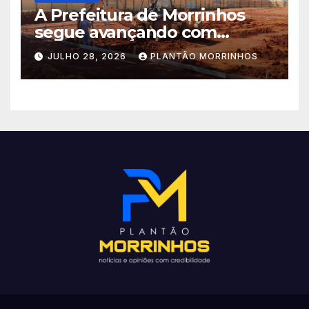
A Prefeitura de Morrinhos
segue avançando com
importantes investimentos
JULHO 28, 2026
PLANTÃO MORRINHOS
no Setor Arca de Noé.