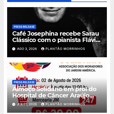
PRESS RELEASE
Café Josephina recebe Sarau
Clássico com o pianista Flávio
Varani nesta terça-feira
AGO 3, 2026
PLANTÃO MORRINHOS
PRESS RELEASE
Almoço Solidário em prol do
Hospital de Câncer Araújo
Jorge é realizado no Jardim
JUL 31, 2026
PLANTÃO MORRINHOS
América