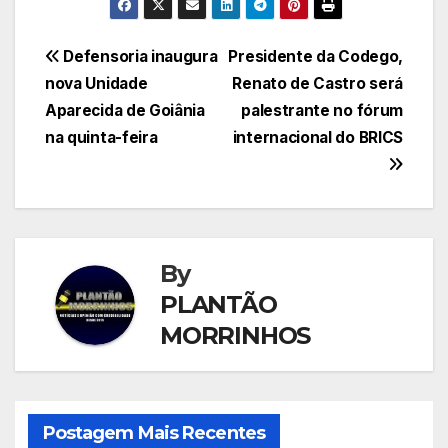
Navegação
Defensoria inaugura
Presidente da Codego,
nova Unidade
Renato de Castro será
de
Aparecida de Goiânia
palestrante no fórum
Post
na quinta-feira
internacional do BRICS
By
PLANTÃO
MORRINHOS
Postagem Mais Recentes