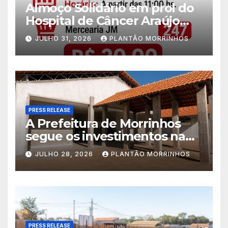
Almoço Solidário em prol do
Hospital de Câncer Araújo
Jorge é realizado no Jardim
JULHO 31, 2026
PLANTÃO MORRINHOS
América
PRESS RELEASE
A Prefeitura de Morrinhos
segue os investimentos na
educação. A obra da Escola
JULHO 28, 2026
PLANTÃO MORRINHOS
Municipal Eudóxio de
Figueiredo avança em ritmo
acelerado e já ganha forma.
PRESS RELEASE