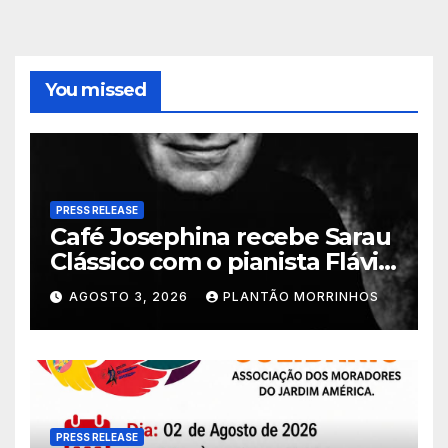
You missed
PRESS RELEASE
Café Josephina recebe Sarau
Clássico com o pianista Flávio
Varani nesta terça-feira
AGOSTO 3, 2026
PLANTÃO MORRINHOS
PRESS RELEASE