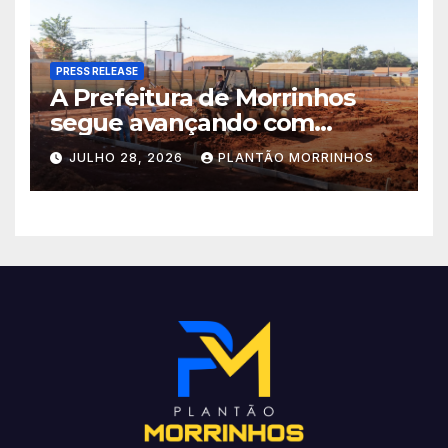
PRESS RELEASE
A Prefeitura de Morrinhos
segue avançando com
importantes investimentos
JULHO 28, 2026
PLANTÃO MORRINHOS
no Setor Arca de Noé.