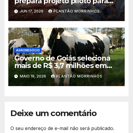
prepara projeto piloto para
aplicação de solo-cimento em
JUN 17, 2026
PLANTÃO MORRINHOS
estradas vicinais
AGRONEGÓCIO
Governo de Goiás seleciona
mais de R$ 3,7 milhões em
propostas no PAA Leite 2026
MAIO 19, 2026
PLANTÃO MORRINHOS
Deixe um comentário
O seu endereço de e-mail não será publicado.