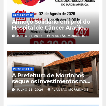
PRESS RELEASE
Almoço Solidário em prol do
Hospital de Câncer Araújo
Jorge é realizado no Jardim
JULHO 31, 2026
PLANTÃO MORRINHOS
América
PRESS RELEASE
A Prefeitura de Morrinhos
segue os investimentos na
educação. A obra da Escola
JULHO 28, 2026
PLANTÃO MORRINHOS
Municipal Eudóxio de
Figueiredo avança em ritmo
acelerado e já ganha forma.