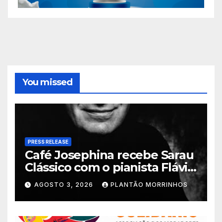
You missed
PRESS RELEASE
Café Josephina recebe Sarau
Clássico com o pianista Flávio
Varani nesta terça-feira
AGOSTO 3, 2026
PLANTÃO MORRINHOS