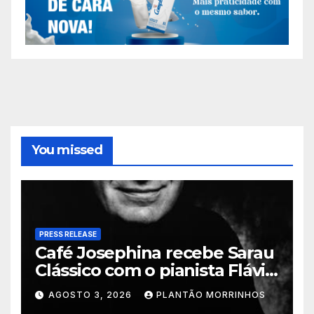
You missed
PRESS RELEASE
Café Josephina recebe Sarau
Clássico com o pianista Flávio
Varani nesta terça-feira
AGOSTO 3, 2026
PLANTÃO MORRINHOS