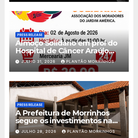
PRESS RELEASE
Almoço Solidário em prol do
Hospital de Câncer Araújo
Jorge é realizado no Jardim
JULHO 31, 2026
PLANTÃO MORRINHOS
América
PRESS RELEASE
A Prefeitura de Morrinhos
segue os investimentos na
educação. A obra da Escola
JULHO 28, 2026
PLANTÃO MORRINHOS
Municipal Eudóxio de