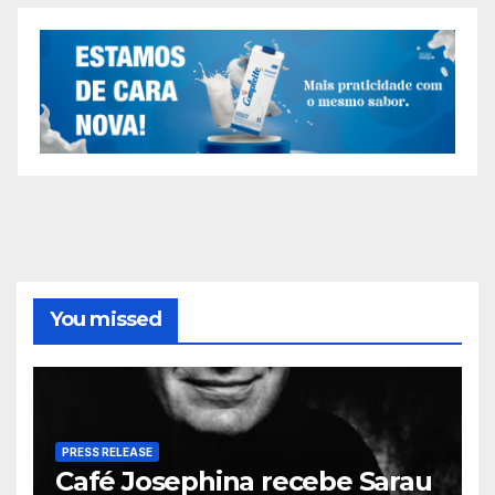
You missed
PRESS RELEASE
Café Josephina recebe Sarau