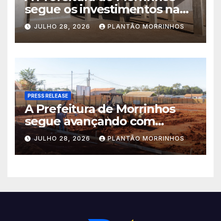
segue os investimentos na
educação. A obra da Escola
JULHO 28, 2026
PLANTÃO MORRINHOS
Municipal Eudóxio de
Figueiredo avança em ritmo
acelerado e já ganha forma.
PRESS RELEASE
A Prefeitura de Morrinhos
segue avançando com
importantes investimentos
JULHO 28, 2026
PLANTÃO MORRINHOS
no Setor Arca de Noé.