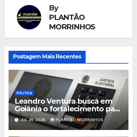
By
PLANTÃO
MORRINHOS
Postagem Mais Recentes
POLITICA
Leandro Ventura busca em
Goiânia o fortalecimento para
sua pré-candidatura
JUL 26, 2026
PLANTÃO MORRINHOS