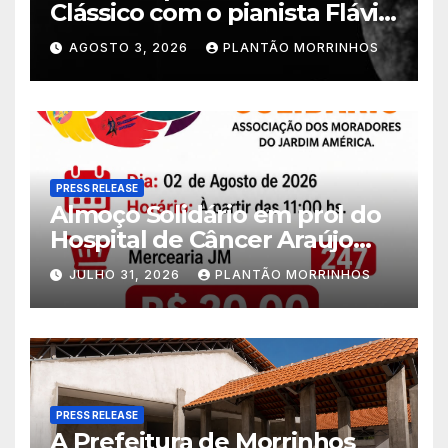
Clássico com o pianista Flávio
Varani nesta terça-feira
AGOSTO 3, 2026
PLANTÃO MORRINHOS
PRESS RELEASE
Almoço Solidário em prol do
Hospital de Câncer Araújo
Jorge é realizado no Jardim
JULHO 31, 2026
PLANTÃO MORRINHOS
América
PRESS RELEASE
A Prefeitura de Morrinhos