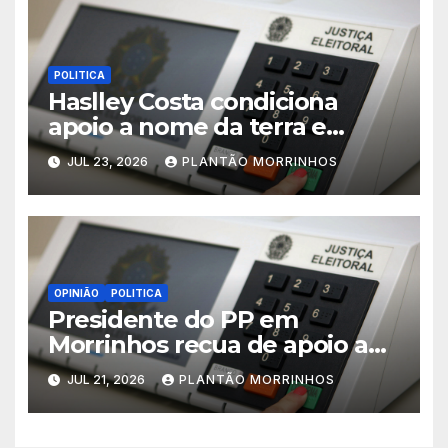
POLITICA
Haslley Costa condiciona
apoio a nome da terra e
defende candidatura única
JUL 23, 2026
PLANTÃO MORRINHOS
em Morrinhos
OPINIÃO
POLITICA
Presidente do PP em
Morrinhos recua de apoio a
Magal e declara aliança com
JUL 21, 2026
PLANTÃO MORRINHOS
Terezinha Amaral