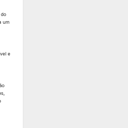
 do
da um
vel e
ão
es,
o