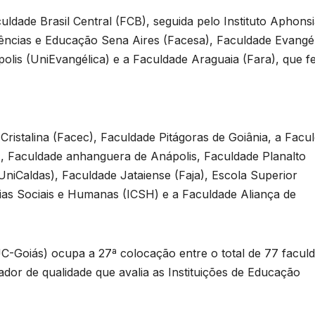
uldade Brasil Central (FCB), seguida pelo Instituto Aphons
ências e Educação Sena Aires (Facesa), Faculdade Evangél
polis (UniEvangélica) e a Faculdade Araguaia (Fara), que f
 Cristalina (Facec), Faculdade Pitágoras de Goiânia, a Facu
l), Faculdade anhanguera de Anápolis, Faculdade Planalto
UniCaldas), Faculdade Jataiense (Faja), Escola Superior
ncias Sociais e Humanas (ICSH) e a Faculdade Aliança de
PUC-Goiás) ocupa a 27ª colocação entre o total de 77 facul
cador de qualidade que avalia as Instituições de Educação