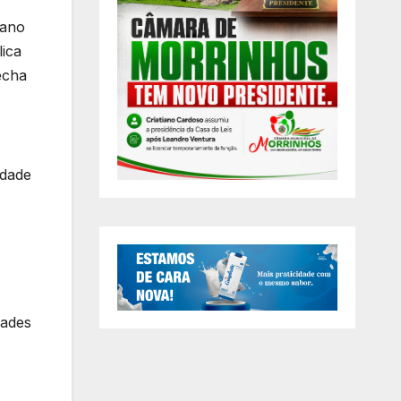
iano
ica
echa
ldade
dades