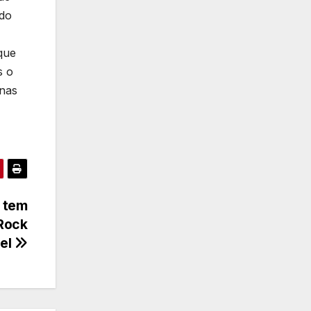
ado
que
s o
 nas
s tem
Rock
el