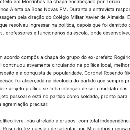
prefeito em Morrinhos na chapa encabeçado por Tércio
nhos Alerta da Boas Novas FM. Durante a entrevista resp
ssagem pela direção do Colégio Militar Xavier de Almeida. 
e resolveu ingressar na política, depois que foi demitido 
os, professores e funcionários da escola, onde desenvolve
 um acordo compôs a chapa do grupo do ex-prefeito Rogéri
continuou ativamente circulando na política local, melho
espeito e a conquista de popularidade. Coronel Rosendo fili
cisão foi alicerçada na ideologia do partido que sempre p
re projeto político se tinha intenção de ser candidato nas
jeto pessoal e está no partido como soldado, pronto para
a agremiação precisar.
ítico livre, não atrelado a grupos, com total independênci
. Rosendo fez questão de salientar que Morrinhos precisa 