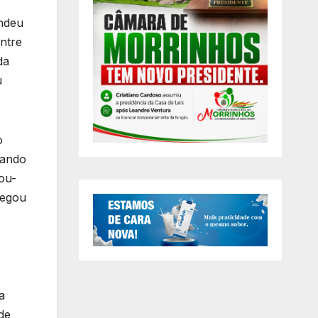
ondeu
Entre
da
u
o
rando
ou-
regou
a
de