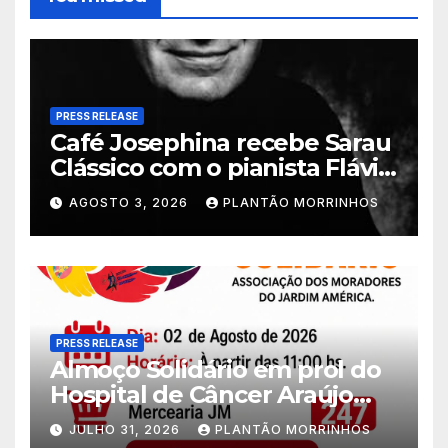
PRESS RELEASE
Café Josephina recebe Sarau
Clássico com o pianista Flávio
Varani nesta terça-feira
AGOSTO 3, 2026
PLANTÃO MORRINHOS
PRESS RELEASE
Almoço Solidário em prol do
Hospital de Câncer Araújo
Jorge é realizado no Jardim
JULHO 31, 2026
PLANTÃO MORRINHOS
América