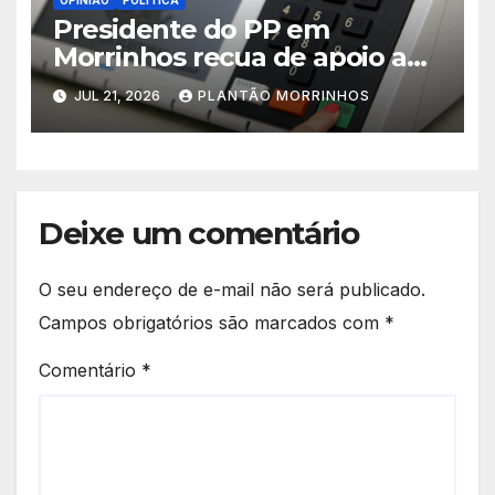
Presidente do PP em
Morrinhos recua de apoio a
Magal e declara aliança com
JUL 21, 2026
PLANTÃO MORRINHOS
Terezinha Amaral
Deixe um comentário
O seu endereço de e-mail não será publicado.
Campos obrigatórios são marcados com
*
Comentário
*