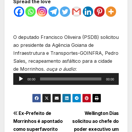
Spread the love
O deputado Francisco Oliveira (PSDB) solicitou
ao presidente da Agência Goiana de
Infraestrutura e Transportes-GOINFRA, Pedro
Sales, recapeamento asfáltico para a cidade
Tocador
de Morrinhos.
ouça o áudio
:
de
00:00
00:00
áudio
Navegação
Ex-Prefeito de
Wellington Dias
Morrinhos é apontado
solicitou ao chefe do
de
como superfavorito
poder executivo um