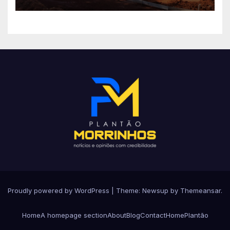
no Setor Arca de Noé.
Proudly powered by WordPress
|
Theme: Newsup by
Themeansar
.
Home
A homepage section
About
Blog
Contact
Home
Plantão