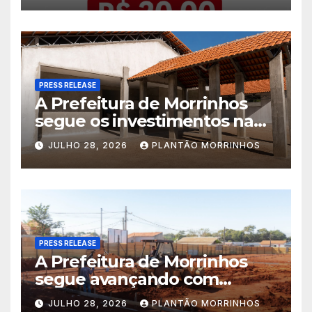
PRESS RELEASE
A Prefeitura de Morrinhos
segue os investimentos na
educação. A obra da Escola
JULHO 28, 2026
PLANTÃO MORRINHOS
Municipal Eudóxio de
Figueiredo avança em ritmo
acelerado e já ganha forma.
PRESS RELEASE
A Prefeitura de Morrinhos
segue avançando com
importantes investimentos
JULHO 28, 2026
PLANTÃO MORRINHOS