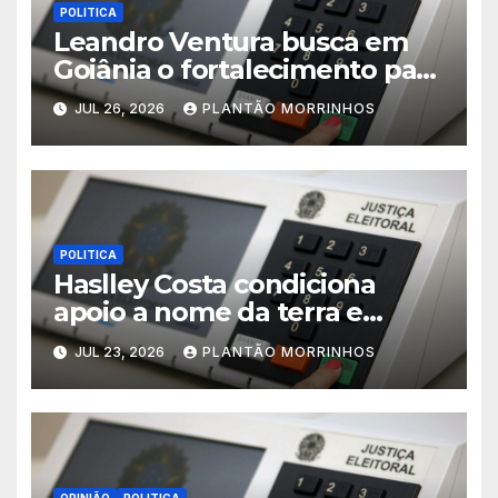
POLITICA
Leandro Ventura busca em
Goiânia o fortalecimento para
sua pré-candidatura
JUL 26, 2026
PLANTÃO MORRINHOS
POLITICA
Haslley Costa condiciona
apoio a nome da terra e
defende candidatura única
JUL 23, 2026
PLANTÃO MORRINHOS
em Morrinhos
OPINIÃO
POLITICA