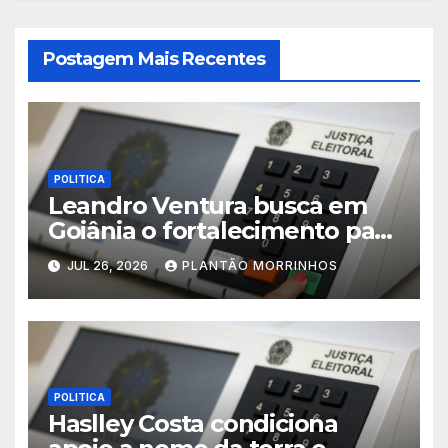
Postagem Mais Recentes
POLITICA
Leandro Ventura busca em
Goiânia o fortalecimento para
sua pré-candidatura
JUL 26, 2026
PLANTÃO MORRINHOS
POLITICA
Haslley Costa condiciona