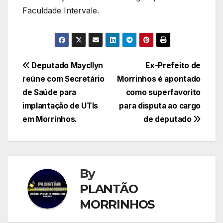
Faculdade Intervale.
Navegação
Deputado Maycllyn
Ex-Prefeito de
reúne com Secretário
Morrinhos é apontado
de
de Saúde para
como superfavorito
Post
implantação de UTIs
para disputa ao cargo
em Morrinhos.
de deputado
By
PLANTÃO
MORRINHOS