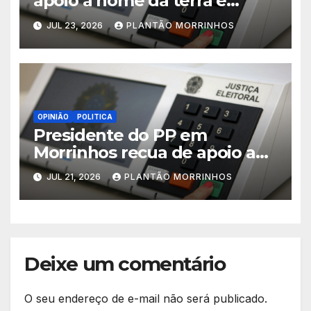
apoio a nome da terra e
defende candidatura única
JUL 23, 2026
PLANTÃO MORRINHOS
em Morrinhos
OPINIÃO
POLITICA
Presidente do PP em
Morrinhos recua de apoio a
Magal e declara aliança com
JUL 21, 2026
PLANTÃO MORRINHOS
Terezinha Amaral
Deixe um comentário
O seu endereço de e-mail não será publicado.