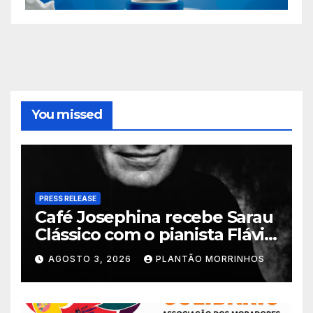
You missed
PRESS RELEASE
Café Josephina recebe Sarau
Clássico com o pianista Flávio
Varani nesta terça-feira
AGOSTO 3, 2026
PLANTÃO MORRINHOS