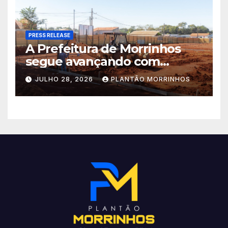
PRESS RELEASE
A Prefeitura de Morrinhos
segue avançando com
importantes investimentos
JULHO 28, 2026
PLANTÃO MORRINHOS
no Setor Arca de Noé.