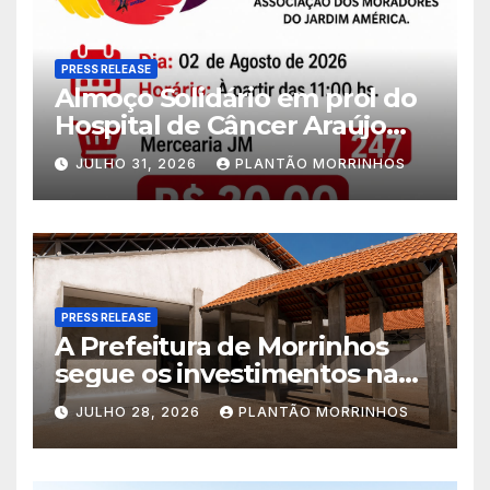
PRESS RELEASE
Almoço Solidário em prol do
Hospital de Câncer Araújo
Jorge é realizado no Jardim
JULHO 31, 2026
PLANTÃO MORRINHOS
América
PRESS RELEASE
A Prefeitura de Morrinhos
segue os investimentos na
educação. A obra da Escola
JULHO 28, 2026
PLANTÃO MORRINHOS
Municipal Eudóxio de
Figueiredo avança em ritmo
acelerado e já ganha forma.