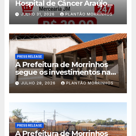
Hospital de Câncer Araújo
Jorge é realizado no Jardim
JULHO 31, 2026
PLANTÃO MORRINHOS
América
PRESS RELEASE
A Prefeitura de Morrinhos
segue os investimentos na
educação. A obra da Escola
JULHO 28, 2026
PLANTÃO MORRINHOS
Municipal Eudóxio de
Figueiredo avança em ritmo
acelerado e já ganha forma.
PRESS RELEASE
A Prefeitura de Morrinhos