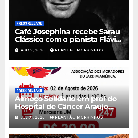
PRESS RELEASE
Café Josephina recebe Sarau
Clássico com o pianista Flávio
Varani nesta terça-feira
AGO 3, 2026
PLANTÃO MORRINHOS
PRESS RELEASE
Almoço Solidário em prol do
Hospital de Câncer Araújo
Jorge é realizado no Jardim
JUL 31, 2026
PLANTÃO MORRINHOS
América