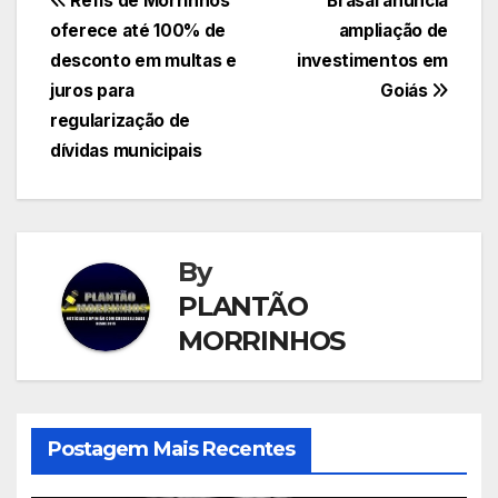
Navegação
Refis de Morrinhos
Brasal anuncia
oferece até 100% de
ampliação de
de
desconto em multas e
investimentos em
Post
juros para
Goiás
regularização de
dívidas municipais
By
PLANTÃO
MORRINHOS
Postagem Mais Recentes