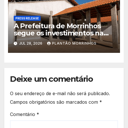
PRESS RELEASE
A Prefeitura de Morrinhos
segue os investimentos na
educação. A obra da Escola
JUL 28, 2026
PLANTÃO MORRINHOS
Municipal Eudóxio de
Figueiredo avança em ritmo
acelerado e já ganha forma.
Deixe um comentário
O seu endereço de e-mail não será publicado.
Campos obrigatórios são marcados com
*
Comentário
*