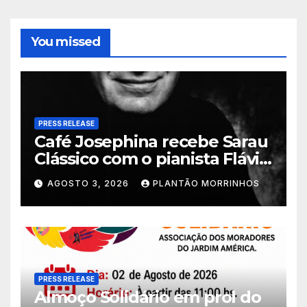
You missed
PRESS RELEASE
Café Josephina recebe Sarau
Clássico com o pianista Flávio
Varani nesta terça-feira
AGOSTO 3, 2026
PLANTÃO MORRINHOS
PRESS RELEASE
Almoço Solidário em prol do